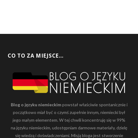
CO TO ZA MIEJSCE…
Blog o języku niemieckim
powstał właściwie spontanicznie i
początkowo miał być o czymś zupełnie innym, niemiecki był
jego małym elementem. W tej chwili koncentruję się w 99%
na języku niemieckim, udostępniam darmowe materiały, dzielę
się wiedzą i doświadczeniami. Misją bloga jest stworzenie