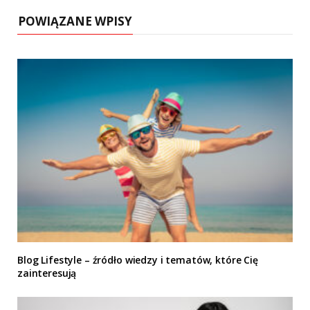
e
POWIĄZANE WPISY
Blog Lifestyle – źródło wiedzy i tematów, które Cię
zainteresują