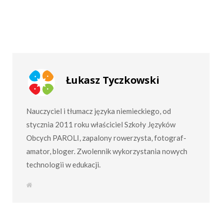
Łukasz Tyczkowski
Nauczyciel i tłumacz języka niemieckiego, od
stycznia 2011 roku właściciel Szkoły Języków
Obcych PAROLI, zapalony rowerzysta, fotograf-
amator, bloger. Zwolennik wykorzystania nowych
technologii w edukacji.
W
e
b
s
i
t