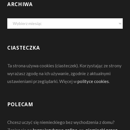
o
r
e
ARCHIWA
k
a
Archiwa
m
CIASTECZKA
Ta strona używa cookies (ciasteczek). Korzystając ze strony
wyrażasz zgodę na ich używanie, zgodnie z aktualnymi
ustawieniami przeglądarki. Więcej w
polityce cookies
.
POLECAM
Chcesz uczyć się niemieckiego bez wychodzenia z domu?
Zapisz się na
kursy językowe online
, np.
niemiecki przez