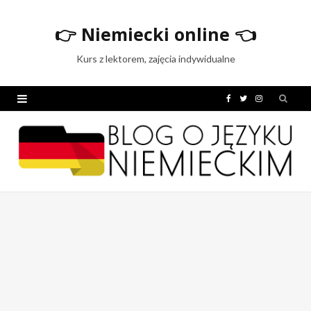
👉
Niemiecki online
👈
Kurs z lektorem, zajęcia indywidualne
F
T
I
a
w
n
c
i
s
e
t
t
b
t
a
o
e
g
o
r
r
k
a
m