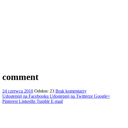
comment
24 czerwca 2010
Odsłon: 23
Brak komentarzy
Udostępnij na Facebooku
Udostępnij na Twitterze
Google+
Pinterest
LinkedIn
Tumblr
E-mail