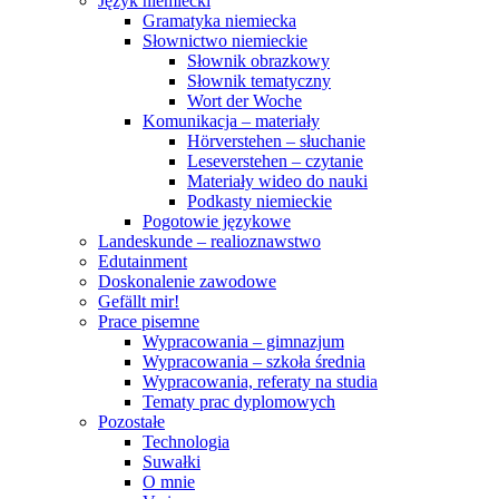
Język niemiecki
Gramatyka niemiecka
Słownictwo niemieckie
Słownik obrazkowy
Słownik tematyczny
Wort der Woche
Komunikacja – materiały
Hörverstehen – słuchanie
Leseverstehen – czytanie
Materiały wideo do nauki
Podkasty niemieckie
Pogotowie językowe
Landeskunde – realioznawstwo
Edutainment
Doskonalenie zawodowe
Gefällt mir!
Prace pisemne
Wypracowania – gimnazjum
Wypracowania – szkoła średnia
Wypracowania, referaty na studia
Tematy prac dyplomowych
Pozostałe
Technologia
Suwałki
O mnie