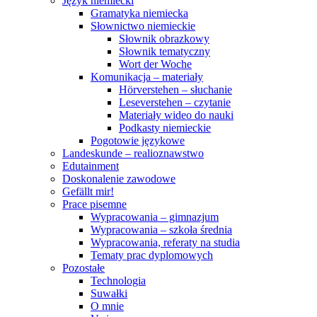
Język niemiecki
Gramatyka niemiecka
Słownictwo niemieckie
Słownik obrazkowy
Słownik tematyczny
Wort der Woche
Komunikacja – materiały
Hörverstehen – słuchanie
Leseverstehen – czytanie
Materiały wideo do nauki
Podkasty niemieckie
Pogotowie językowe
Landeskunde – realioznawstwo
Edutainment
Doskonalenie zawodowe
Gefällt mir!
Prace pisemne
Wypracowania – gimnazjum
Wypracowania – szkoła średnia
Wypracowania, referaty na studia
Tematy prac dyplomowych
Pozostałe
Technologia
Suwałki
O mnie