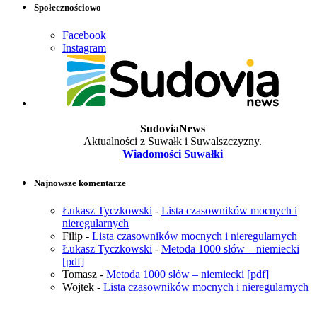
Społecznościowo
Facebook
Instagram
SudoviaNews
Aktualności z Suwałk i Suwalszczyzny.
Wiadomości Suwałki
Najnowsze komentarze
Łukasz Tyczkowski
-
Lista czasowników mocnych i
nieregularnych
Filip
-
Lista czasowników mocnych i nieregularnych
Łukasz Tyczkowski
-
Metoda 1000 słów – niemiecki
[pdf]
Tomasz
-
Metoda 1000 słów – niemiecki [pdf]
Wojtek
-
Lista czasowników mocnych i nieregularnych