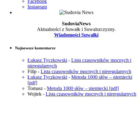
Facebook
Instagram
SudoviaNews
Aktualności z Suwałk i Suwalszczyzny.
Wiadomości Suwałki
Najnowsze komentarze
Łukasz Tyczkowski
-
Lista czasowników mocnych i
nieregularnych
Filip
-
Lista czasowników mocnych i nieregularnych
Łukasz Tyczkowski
-
Metoda 1000 słów – niemiecki
[pdf]
Tomasz
-
Metoda 1000 słów – niemiecki [pdf]
Wojtek
-
Lista czasowników mocnych i nieregularnych