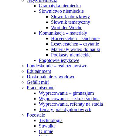
Język niemiecki
Gramatyka niemiecka
Słownictwo niemieckie
Słownik obrazkowy
Słownik tematyczny
Wort der Woche
Komunikacja – materiały
Hörverstehen – słuchanie
Leseverstehen – czytanie
Materiały wideo do nauki
Podkasty niemieckie
Pogotowie językowe
Landeskunde – realioznawstwo
Edutainment
Doskonalenie zawodowe
Gefällt mir!
Prace pisemne
Wypracowania – gimnazjum
Wypracowania – szkoła średnia
Wypracowania, referaty na studia
Tematy prac dyplomowych
Pozostałe
Technologia
Suwałki
O mnie