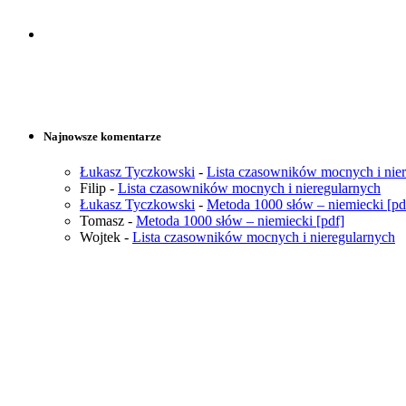
Najnowsze komentarze
Łukasz Tyczkowski
-
Lista czasowników mocnych i nie
Filip
-
Lista czasowników mocnych i nieregularnych
Łukasz Tyczkowski
-
Metoda 1000 słów – niemiecki [pd
Tomasz
-
Metoda 1000 słów – niemiecki [pdf]
Wojtek
-
Lista czasowników mocnych i nieregularnych