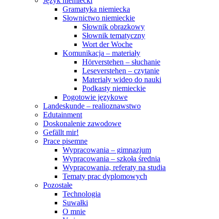
Język niemiecki
Gramatyka niemiecka
Słownictwo niemieckie
Słownik obrazkowy
Słownik tematyczny
Wort der Woche
Komunikacja – materiały
Hörverstehen – słuchanie
Leseverstehen – czytanie
Materiały wideo do nauki
Podkasty niemieckie
Pogotowie językowe
Landeskunde – realioznawstwo
Edutainment
Doskonalenie zawodowe
Gefällt mir!
Prace pisemne
Wypracowania – gimnazjum
Wypracowania – szkoła średnia
Wypracowania, referaty na studia
Tematy prac dyplomowych
Pozostałe
Technologia
Suwałki
O mnie