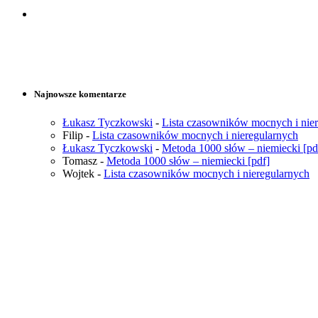
Najnowsze komentarze
Łukasz Tyczkowski
-
Lista czasowników mocnych i nie
Filip
-
Lista czasowników mocnych i nieregularnych
Łukasz Tyczkowski
-
Metoda 1000 słów – niemiecki [pd
Tomasz
-
Metoda 1000 słów – niemiecki [pdf]
Wojtek
-
Lista czasowników mocnych i nieregularnych