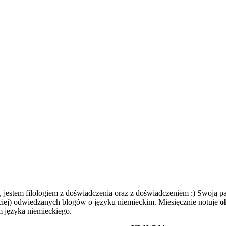
, jestem filologiem z doświadczenia oraz z doświadczeniem :) Swoją pas
ęściej) odwiedzanych blogów o języku niemieckim. Miesięcznie notuje
o
em języka niemieckiego.