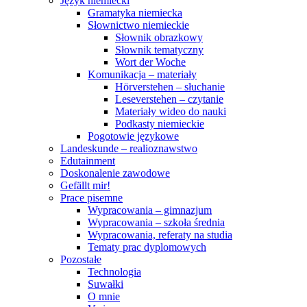
Język niemiecki
Gramatyka niemiecka
Słownictwo niemieckie
Słownik obrazkowy
Słownik tematyczny
Wort der Woche
Komunikacja – materiały
Hörverstehen – słuchanie
Leseverstehen – czytanie
Materiały wideo do nauki
Podkasty niemieckie
Pogotowie językowe
Landeskunde – realioznawstwo
Edutainment
Doskonalenie zawodowe
Gefällt mir!
Prace pisemne
Wypracowania – gimnazjum
Wypracowania – szkoła średnia
Wypracowania, referaty na studia
Tematy prac dyplomowych
Pozostałe
Technologia
Suwałki
O mnie