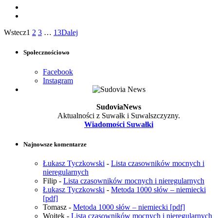
Wstecz
1
2
3
…
13
Dalej
Społecznościowo
Facebook
Instagram
SudoviaNews
Aktualności z Suwałk i Suwalszczyzny.
Wiadomości Suwałki
Najnowsze komentarze
Łukasz Tyczkowski
-
Lista czasowników mocnych i
nieregularnych
Filip
-
Lista czasowników mocnych i nieregularnych
Łukasz Tyczkowski
-
Metoda 1000 słów – niemiecki
[pdf]
Tomasz
-
Metoda 1000 słów – niemiecki [pdf]
Wojtek
-
Lista czasowników mocnych i nieregularnych