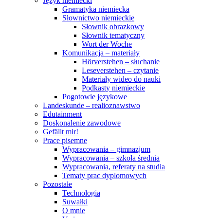
Język niemiecki
Gramatyka niemiecka
Słownictwo niemieckie
Słownik obrazkowy
Słownik tematyczny
Wort der Woche
Komunikacja – materiały
Hörverstehen – słuchanie
Leseverstehen – czytanie
Materiały wideo do nauki
Podkasty niemieckie
Pogotowie językowe
Landeskunde – realioznawstwo
Edutainment
Doskonalenie zawodowe
Gefällt mir!
Prace pisemne
Wypracowania – gimnazjum
Wypracowania – szkoła średnia
Wypracowania, referaty na studia
Tematy prac dyplomowych
Pozostałe
Technologia
Suwałki
O mnie