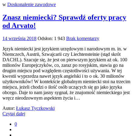
w
Doskonalenie zawodowe
Znasz niemiecki? Sprawdź oferty pracy
od Arvato!
14 września 2018
Odsłon: 1 943
Brak komentarzy
Język niemiecki jest językiem urzędowym i narodowym m. in. w
Niemczech, Austrii, Szwajcarii czy Liechtensteinie (stąd skrót
DACHL). Szacuje się, że jest on pierwszym językiem aż ok. 100
milionów Europejczyków, co, zaraz po rosyjskim, stawia go na
drugim miejscu pod względem częstotliwości używania. W tej
kwestii wyprzedza nawet język angielski i to o ok. 30 milionów
użytkowników! W kontekście globalnym niemiecki stoi na trzecim
miejscu, jeżeli chodzi o ilość osób uczących się go jako języka
obcego. Daje to nam jasny sygnał, że znajomość niemieckiego jest
wręcz nieodzownym aspektem życia i…
Autor:
Łukasz Tyczkowski
Czytaj dalej
0