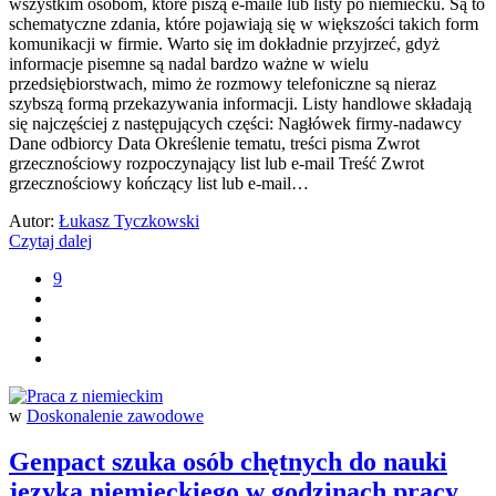
wszystkim osobom, które piszą e-maile lub listy po niemiecku. Są to
schematyczne zdania, które pojawiają się w większości takich form
komunikacji w firmie. Warto się im dokładnie przyjrzeć, gdyż
informacje pisemne są nadal bardzo ważne w wielu
przedsiębiorstwach, mimo że rozmowy telefoniczne są nieraz
szybszą formą przekazywania informacji. Listy handlowe składają
się najczęściej z następujących części: Nagłówek firmy-nadawcy
Dane odbiorcy Data Określenie tematu, treści pisma Zwrot
grzecznościowy rozpoczynający list lub e-mail Treść Zwrot
grzecznościowy kończący list lub e-mail…
Autor:
Łukasz Tyczkowski
Czytaj dalej
9
w
Doskonalenie zawodowe
Genpact szuka osób chętnych do nauki
języka niemieckiego w godzinach pracy