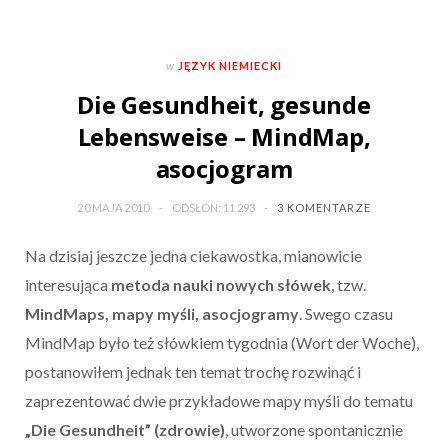
w
JĘZYK NIEMIECKI
Die Gesundheit, gesunde
Lebensweise – MindMap,
asocjogram
20 MAJA 2010
ODSŁON: 11 293
3 KOMENTARZE
Na dzisiaj jeszcze jedna ciekawostka, mianowicie
interesująca
metoda nauki nowych słówek
, tzw.
MindMaps, mapy myśli, asocjogramy
. Swego czasu
MindMap było też słówkiem tygodnia (Wort der Woche),
postanowiłem jednak ten temat trochę rozwinąć i
zaprezentować dwie przykładowe mapy myśli do tematu
„Die Gesundheit” (zdrowie)
, utworzone spontanicznie