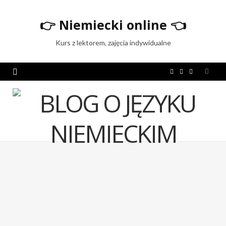
👉
Niemiecki online
👈
Kurs z lektorem, zajęcia indywidualne
F
T
I
a
w
n
c
i
s
e
t
t
b
t
a
o
e
g
o
r
r
k
a
m