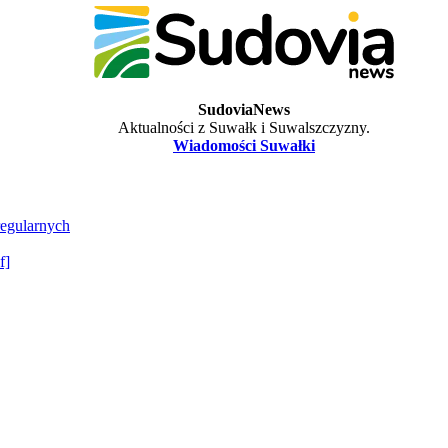
SudoviaNews
Aktualności z Suwałk i Suwalszczyzny.
Wiadomości Suwałki
regularnych
f]