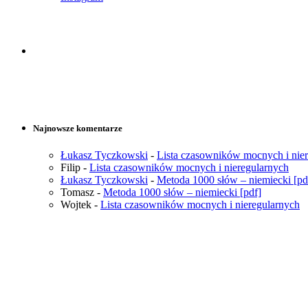
Najnowsze komentarze
Łukasz Tyczkowski
-
Lista czasowników mocnych i nie
Filip
-
Lista czasowników mocnych i nieregularnych
Łukasz Tyczkowski
-
Metoda 1000 słów – niemiecki [pd
Tomasz
-
Metoda 1000 słów – niemiecki [pdf]
Wojtek
-
Lista czasowników mocnych i nieregularnych