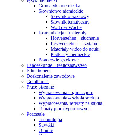
Język niemiecki
Gramatyka niemiecka
Słownictwo niemieckie
Słownik obrazkowy
Słownik tematyczny
Wort der Woche
Komunikacja – materiały
Hörverstehen – słuchanie
Leseverstehen – czytanie
Materiały wideo do nauki
Podkasty niemieckie
Pogotowie językowe
Landeskunde – realioznawstwo
Edutainment
Doskonalenie zawodowe
Gefällt mir!
Prace pisemne
Wypracowania – gimnazjum
Wypracowania – szkoła średnia
Wypracowania, referaty na studia
Tematy prac dyplomowych
Pozostałe
Technologia
Suwałki
O mnie