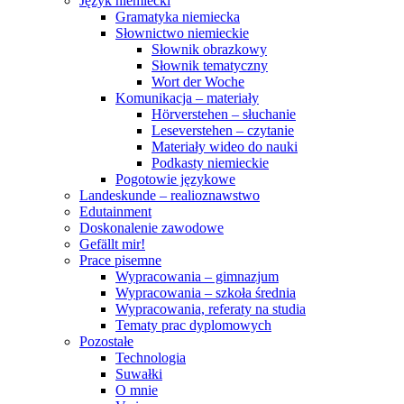
Język niemiecki
Gramatyka niemiecka
Słownictwo niemieckie
Słownik obrazkowy
Słownik tematyczny
Wort der Woche
Komunikacja – materiały
Hörverstehen – słuchanie
Leseverstehen – czytanie
Materiały wideo do nauki
Podkasty niemieckie
Pogotowie językowe
Landeskunde – realioznawstwo
Edutainment
Doskonalenie zawodowe
Gefällt mir!
Prace pisemne
Wypracowania – gimnazjum
Wypracowania – szkoła średnia
Wypracowania, referaty na studia
Tematy prac dyplomowych
Pozostałe
Technologia
Suwałki
O mnie