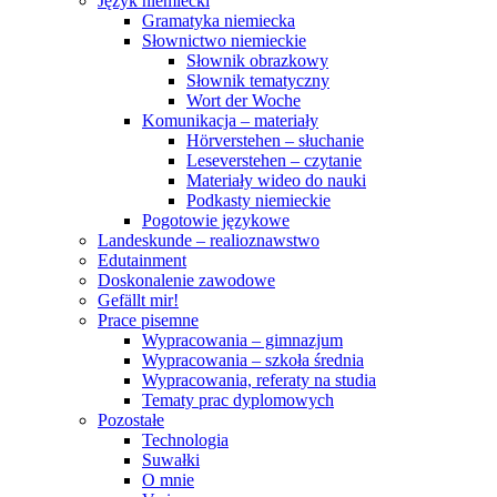
Język niemiecki
Gramatyka niemiecka
Słownictwo niemieckie
Słownik obrazkowy
Słownik tematyczny
Wort der Woche
Komunikacja – materiały
Hörverstehen – słuchanie
Leseverstehen – czytanie
Materiały wideo do nauki
Podkasty niemieckie
Pogotowie językowe
Landeskunde – realioznawstwo
Edutainment
Doskonalenie zawodowe
Gefällt mir!
Prace pisemne
Wypracowania – gimnazjum
Wypracowania – szkoła średnia
Wypracowania, referaty na studia
Tematy prac dyplomowych
Pozostałe
Technologia
Suwałki
O mnie