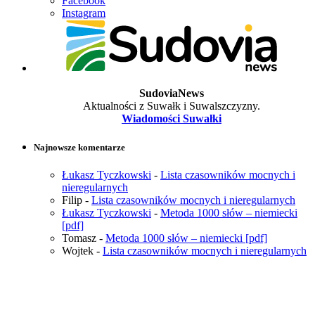
Facebook
Instagram
SudoviaNews
Aktualności z Suwałk i Suwalszczyzny.
Wiadomości Suwałki
Najnowsze komentarze
Łukasz Tyczkowski
-
Lista czasowników mocnych i
nieregularnych
Filip
-
Lista czasowników mocnych i nieregularnych
Łukasz Tyczkowski
-
Metoda 1000 słów – niemiecki
[pdf]
Tomasz
-
Metoda 1000 słów – niemiecki [pdf]
Wojtek
-
Lista czasowników mocnych i nieregularnych