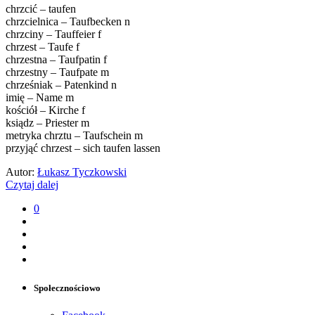
chrzcić – taufen
chrzcielnica – Taufbecken n
chrzciny – Tauffeier f
chrzest – Taufe f
chrzestna – Taufpatin f
chrzestny – Taufpate m
chrześniak – Patenkind n
imię – Name m
kościół – Kirche f
ksiądz – Priester m
metryka chrztu – Taufschein m
przyjąć chrzest – sich taufen lassen
Autor:
Łukasz Tyczkowski
Czytaj dalej
0
Społecznościowo