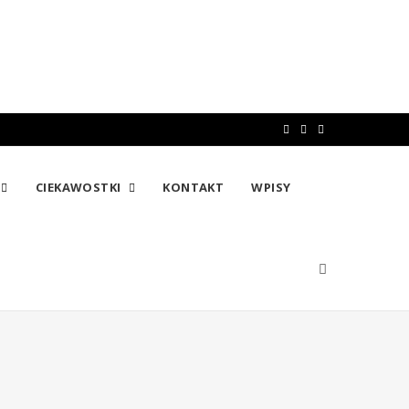
F
T
I
a
w
n
CIEKAWOSTKI
KONTAKT
WPISY
c
i
s
e
t
t
b
t
a
o
e
g
o
r
r
k
a
m