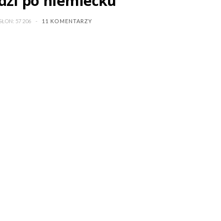
dzi po niemiecku
ŁON: 57 206
11 KOMENTARZY