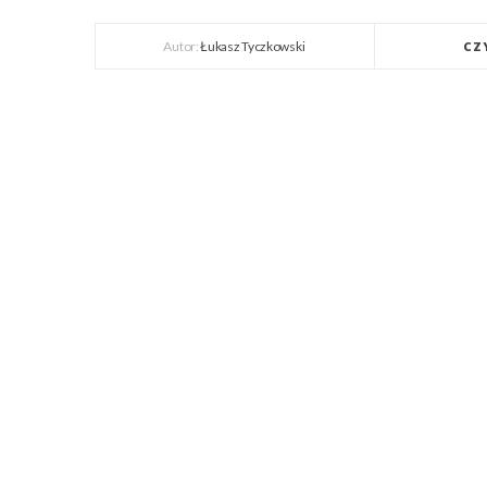
Autor:
Łukasz Tyczkowski
CZ