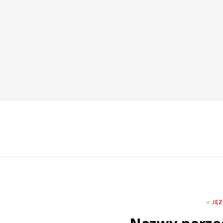
w
JĘZ