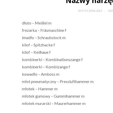
Nazwy narzę
29 STYCZNIA 2011
ODS
dłuto – Meißel m
frezarka – Fräsmaschine f
imadło – Schraubstock m
kilof – Spitzhacke f
kilof – Keilhaue f
kombinerki – Kombinationszange f
kombinerki – Kombizange f
kowadło – Amboss m
młot pneumatyczny – Presslufthammer m
młotek – Hammer m
młotek gumowy – Gummihammer m
młotek murarski – Maurerhammer m