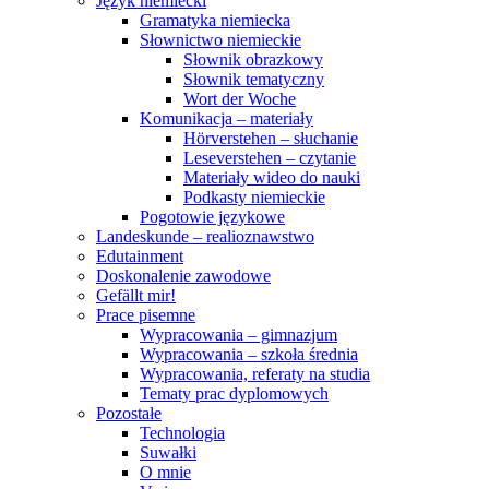
Język niemiecki
Gramatyka niemiecka
Słownictwo niemieckie
Słownik obrazkowy
Słownik tematyczny
Wort der Woche
Komunikacja – materiały
Hörverstehen – słuchanie
Leseverstehen – czytanie
Materiały wideo do nauki
Podkasty niemieckie
Pogotowie językowe
Landeskunde – realioznawstwo
Edutainment
Doskonalenie zawodowe
Gefällt mir!
Prace pisemne
Wypracowania – gimnazjum
Wypracowania – szkoła średnia
Wypracowania, referaty na studia
Tematy prac dyplomowych
Pozostałe
Technologia
Suwałki
O mnie