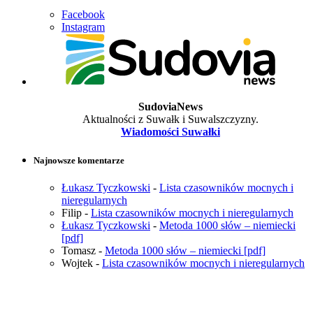
Facebook
Instagram
SudoviaNews
Aktualności z Suwałk i Suwalszczyzny.
Wiadomości Suwałki
Najnowsze komentarze
Łukasz Tyczkowski
-
Lista czasowników mocnych i
nieregularnych
Filip
-
Lista czasowników mocnych i nieregularnych
Łukasz Tyczkowski
-
Metoda 1000 słów – niemiecki
[pdf]
Tomasz
-
Metoda 1000 słów – niemiecki [pdf]
Wojtek
-
Lista czasowników mocnych i nieregularnych