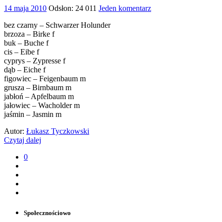
14 maja 2010
Odsłon: 24 011
Jeden komentarz
bez czarny – Schwarzer Holunder
brzoza – Birke f
buk – Buche f
cis – Eibe f
cyprys – Zypresse f
dąb – Eiche f
figowiec – Feigenbaum m
grusza – Birnbaum m
jabłoń – Apfelbaum m
jałowiec – Wacholder m
jaśmin – Jasmin m
Autor:
Łukasz Tyczkowski
Czytaj dalej
0
Społecznościowo