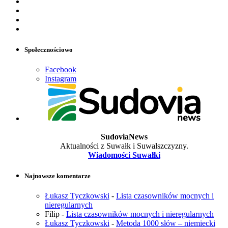
Społecznościowo
Facebook
Instagram
SudoviaNews
Aktualności z Suwałk i Suwalszczyzny.
Wiadomości Suwałki
Najnowsze komentarze
Łukasz Tyczkowski
-
Lista czasowników mocnych i
nieregularnych
Filip
-
Lista czasowników mocnych i nieregularnych
Łukasz Tyczkowski
-
Metoda 1000 słów – niemiecki