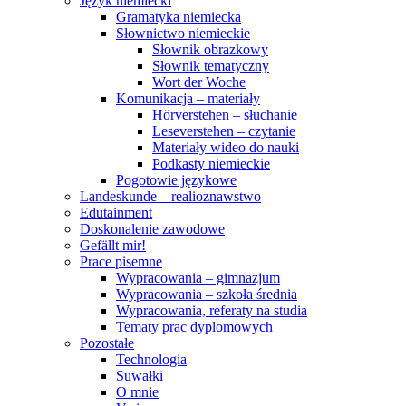
Język niemiecki
Gramatyka niemiecka
Słownictwo niemieckie
Słownik obrazkowy
Słownik tematyczny
Wort der Woche
Komunikacja – materiały
Hörverstehen – słuchanie
Leseverstehen – czytanie
Materiały wideo do nauki
Podkasty niemieckie
Pogotowie językowe
Landeskunde – realioznawstwo
Edutainment
Doskonalenie zawodowe
Gefällt mir!
Prace pisemne
Wypracowania – gimnazjum
Wypracowania – szkoła średnia
Wypracowania, referaty na studia
Tematy prac dyplomowych
Pozostałe
Technologia
Suwałki
O mnie