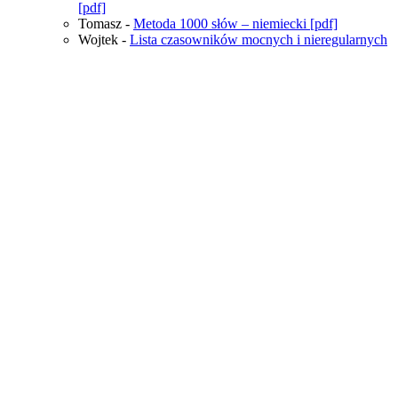
[pdf]
Tomasz
-
Metoda 1000 słów – niemiecki [pdf]
Wojtek
-
Lista czasowników mocnych i nieregularnych