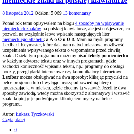
niemieckie znaki na polskiej klawiaturze
8 listopada 2012
Odsłon: 5 069
13 komentarzy
Ponad rok temu opisywałem na blogu
4 sposoby na wpisywanie
niemieckich znaków
na polskiej klawiaturze, ale jest coś jeszcze, co
pozwoli na względnie łatwe wpisanie następujących liter
niemieckiego alfabetu
:
ä Ä ö Ö ü Ü ß
. Mam na myśli programy
Lexibar i Keymaster, które dają nam natychmiastową możliwość
uzupełnienia wpisywanego tekstu o wspomniane przed chwilą
znaki. Dzięki tym programom możemy pisać
teksty po niemiecku
w każdym edytorze tekstu oraz w innych programach, gdzie
zachodzi konieczność wpisania tekstu, np.: programy do obsługi
poczty, przeglądarki internetowe czy komunikatory internetowe.
Lexibar
można obsługiwać na dwa sposoby: klikając przyciski na
belce programu lub chwytając myszą odpowiednią literę i
upuszczając ją w miejscu, gdzie chcemy ją wstawić. Jeżeli te dwa
sposoby zawiodą, wtedy można skorzystać z alternatywy i wstawić
znaki kopiując je podwójnym kliknięciem myszy na belce
programu.
Autor:
Łukasz Tyczkowski
Czytaj dalej
0