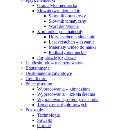
Język niemiecki
Gramatyka niemiecka
Słownictwo niemieckie
Słownik obrazkowy
Słownik tematyczny
Wort der Woche
Komunikacja – materiały
Hörverstehen – słuchanie
Leseverstehen – czytanie
Materiały wideo do nauki
Podkasty niemieckie
Pogotowie językowe
Landeskunde – realioznawstwo
Edutainment
Doskonalenie zawodowe
Gefällt mir!
Prace pisemne
Wypracowania – gimnazjum
Wypracowania – szkoła średnia
Wypracowania, referaty na studia
Tematy prac dyplomowych
Pozostałe
Technologia
Suwałki
O mnie