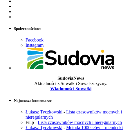
Społecznościowo
Facebook
Instagram
SudoviaNews
Aktualności z Suwałk i Suwalszczyzny.
Wiadomości Suwałki
Najnowsze komentarze
Łukasz Tyczkowski
-
Lista czasowników mocnych i
nieregularnych
Filip
-
Lista czasowników mocnych i nieregularnych
Łukasz Tyczkowski
-
Metoda 1000 słów – niemiecki