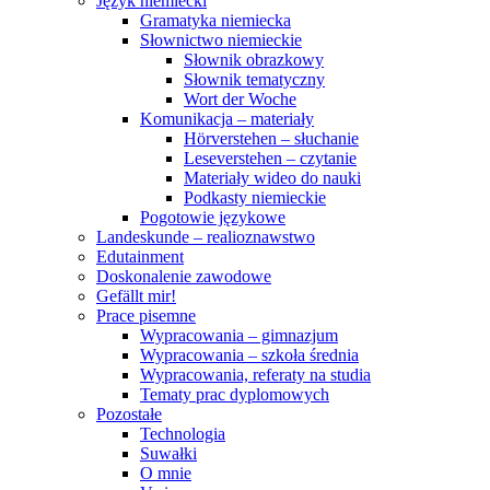
Język niemiecki
Gramatyka niemiecka
Słownictwo niemieckie
Słownik obrazkowy
Słownik tematyczny
Wort der Woche
Komunikacja – materiały
Hörverstehen – słuchanie
Leseverstehen – czytanie
Materiały wideo do nauki
Podkasty niemieckie
Pogotowie językowe
Landeskunde – realioznawstwo
Edutainment
Doskonalenie zawodowe
Gefällt mir!
Prace pisemne
Wypracowania – gimnazjum
Wypracowania – szkoła średnia
Wypracowania, referaty na studia
Tematy prac dyplomowych
Pozostałe
Technologia
Suwałki
O mnie