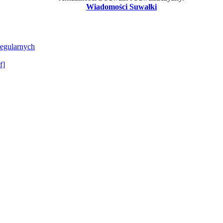
Wiadomości Suwałki
regularnych
f]