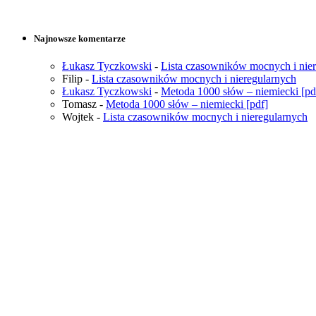
Najnowsze komentarze
Łukasz Tyczkowski
-
Lista czasowników mocnych i nie
Filip
-
Lista czasowników mocnych i nieregularnych
Łukasz Tyczkowski
-
Metoda 1000 słów – niemiecki [pd
Tomasz
-
Metoda 1000 słów – niemiecki [pdf]
Wojtek
-
Lista czasowników mocnych i nieregularnych