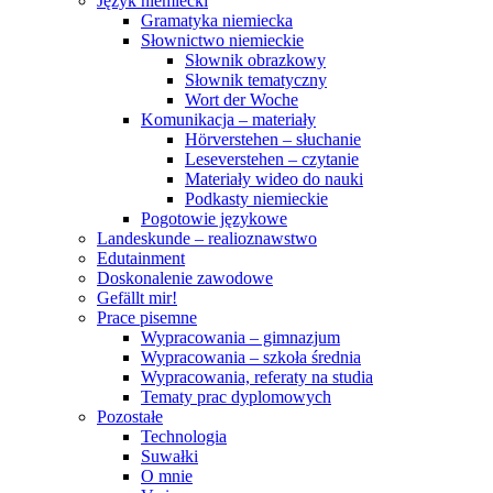
Język niemiecki
Gramatyka niemiecka
Słownictwo niemieckie
Słownik obrazkowy
Słownik tematyczny
Wort der Woche
Komunikacja – materiały
Hörverstehen – słuchanie
Leseverstehen – czytanie
Materiały wideo do nauki
Podkasty niemieckie
Pogotowie językowe
Landeskunde – realioznawstwo
Edutainment
Doskonalenie zawodowe
Gefällt mir!
Prace pisemne
Wypracowania – gimnazjum
Wypracowania – szkoła średnia
Wypracowania, referaty na studia
Tematy prac dyplomowych
Pozostałe
Technologia
Suwałki
O mnie