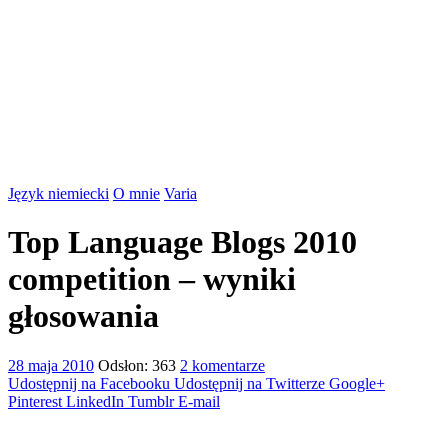
Język niemiecki
O mnie
Varia
Top Language Blogs 2010
competition – wyniki
głosowania
28 maja 2010
Odsłon: 363
2 komentarze
Udostępnij na Facebooku
Udostępnij na Twitterze
Google+
Pinterest
LinkedIn
Tumblr
E-mail