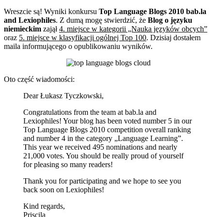
Wreszcie są! Wyniki konkursu
Top Language Blogs 2010 bab.la
and Lexiophiles
. Z dumą mogę stwierdzić, że
Blog o języku
niemieckim
zajął
4. miejsce w kategorii „Nauka języków obcych”
oraz
5. miejsce w klasyfikacji ogólnej Top 100
. Dzisiaj dostałem
maila informującego o opublikowaniu wyników.
Oto część wiadomości:
Dear Łukasz Tyczkowski,
Congratulations from the team at bab.la and
Lexiophiles! Your blog has been voted number 5 in our
Top Language Blogs 2010 competition overall ranking
and number 4 in the category „Language Learning”.
This year we received 495 nominations and nearly
21,000 votes. You should be really proud of yourself
for pleasing so many readers!
Thank you for participating and we hope to see you
back soon on Lexiophiles!
Kind regards,
Priscila