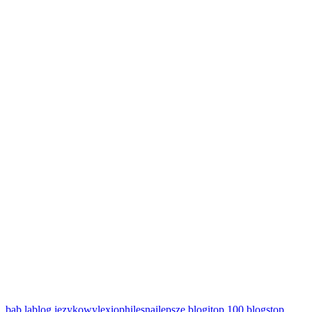
bab.la
blog językowy
lexiophiles
najlepsze blogi
top 100 blogs
top