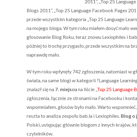
2011”, „Top 25 Language 
Blogs 2011”, „Top 25 Language Facebook Pages 2011”
przede wszystkim kategoria „Top 25 Language Learni
na mojego bloga. W tym roku miałem dosyć mało weny
głosowanie Blog Roku, teraz znowu Lexiophiles i ba
później to trochę przygasło, przede wszystkim na b
naprawdę mało.
W tym roku wpłynęły 742 zgłoszenia, natomiast w gł
świata, na same blogi w kategorii ?Language Learnin
znalazł się na
7. miejscu
na liście „
Top 25 Language B
zgłoszenia, łącznie ze stronami na Facebooku i kontam
wspomniałem, głosów było mało. Warto wspomnieć, 
reszta to analiza zespołu bab.la i Lexiophiles.
Blog o
Polski, ustępując głównie blogom z innych krajów, kt
czytelników.