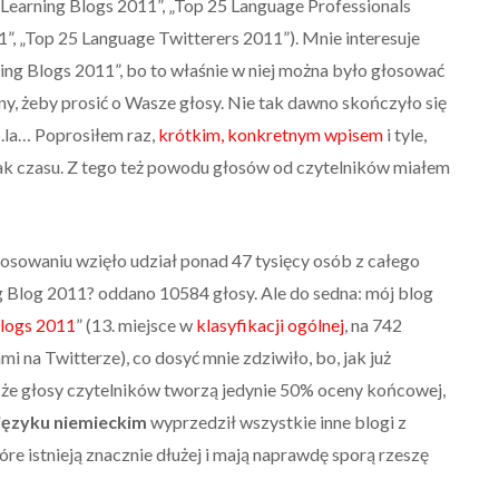
Learning Blogs 2011”, „Top 25 Language Professionals
, „Top 25 Language Twitterers 2011”). Mnie interesuje
ng Blogs 2011”, bo to właśnie w niej można było głosować
, żeby prosić o Wasze głosy. Nie tak dawno skończyło się
b.la… Poprosiłem raz,
krótkim, konkretnym wpisem
i tyle,
rak czasu. Z tego też powodu głosów od czytelników miałem
osowaniu wzięło udział ponad 47 tysięcy osób z całego
g Blog 2011? oddano 10584 głosy. Ale do sedna: mój blog
logs 2011
” (13. miejsce w
klasyfikacji ogólnej
, na 742
i na Twitterze), co dosyć mnie zdziwiło, bo, jak już
że głosy czytelników tworzą jedynie 50% oceny końcowej,
 języku niemieckim
wyprzedził wszystkie inne blogi z
óre istnieją znacznie dłużej i mają naprawdę sporą rzeszę