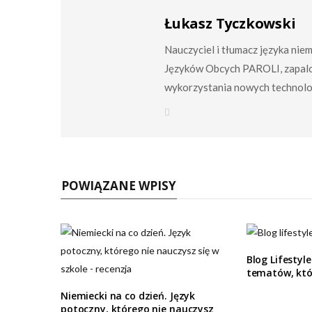
Łukasz Tyczkowski
Nauczyciel i tłumacz języka nie
Języków Obcych PAROLI, zapalo
wykorzystania nowych technolog
W
e
b
s
i
t
e
POWIĄZANE WPISY
Blog Lifestyle
tematów, któr
Niemiecki na co dzień. Język
potoczny, którego nie nauczysz