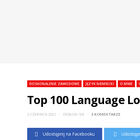
DOSKONALENIE ZAWODOWE
JĘZYK NIEMIECKI
O MNIE
Top 100 Language Lo
2 CZERWCA 2011
ODSŁON: 501
3 KOMENTARZE
Udostępnij na Facebooku
Udostępn