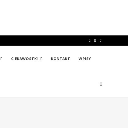
F
T
I
a
w
n
CIEKAWOSTKI
KONTAKT
WPISY
c
i
s
e
t
t
b
t
a
o
e
g
o
r
r
k
a
m