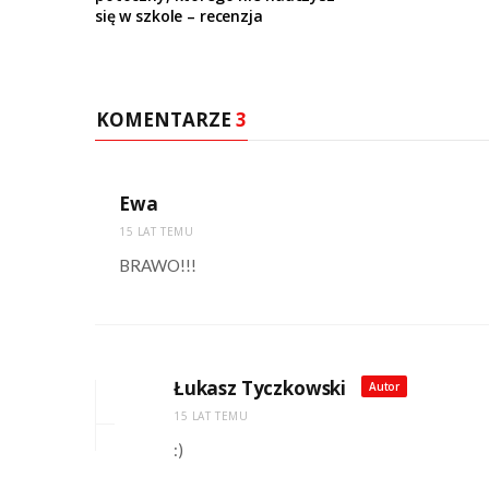
się w szkole – recenzja
KOMENTARZE
3
Ewa
15 LAT TEMU
BRAWO!!!
Łukasz Tyczkowski
Autor
15 LAT TEMU
:)