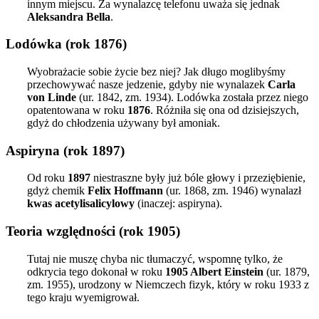
innym miejscu. Za wynalazcę telefonu uważa się jednak
Aleksandra Bella
.
Lodówka (rok 1876)
Wyobrażacie sobie życie bez niej? Jak długo moglibyśmy
przechowywać nasze jedzenie, gdyby nie wynalazek
Carla
von Linde
(ur. 1842, zm. 1934). Lodówka została przez niego
opatentowana w roku
1876
. Różniła się ona od dzisiejszych,
gdyż do chłodzenia używany był amoniak.
Aspiryna (rok 1897)
Od roku
1897
niestraszne były już bóle głowy i przeziębienie,
gdyż chemik
Felix Hoffmann
(ur. 1868, zm. 1946) wynalazł
kwas acetylisalicylowy
(inaczej: aspiryna).
Teoria względności (rok 1905)
Tutaj nie muszę chyba nic tłumaczyć, wspomnę tylko, że
odkrycia tego dokonał w roku
1905 Albert Einstein
(ur. 1879,
zm. 1955), urodzony w Niemczech fizyk, który w roku 1933 z
tego kraju wyemigrował.