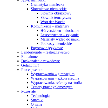
Język niemiecki
Gramatyka niemiecka
Słownictwo niemieckie
Słownik obrazkowy
Słownik tematyczny
Wort der Woche
Komunikacja – materiały
Hörverstehen – słuchanie
Leseverstehen – czytanie
Materiały wideo do nauki
Podkasty niemieckie
Pogotowie językowe
Landeskunde – realioznawstwo
Edutainment
Doskonalenie zawodowe
Gefällt mir!
Prace pisemne
Wypracowania – gimnazjum
Wypracowania – szkoła średnia
Wypracowania, referaty na studia
Tematy prac dyplomowych
Pozostałe
Technologia
Suwałki
O mnie