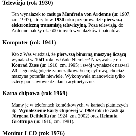
Telewizja (rok 1930)
Ten wynalazek to zasługa
Manfreda von Ardenne
(ur. 1907,
zm. 1997), który to w
1930
roku przeprowadził
pierwszą
elektroniczną transmisję telewizyjną
. Poza telewizją, do
Ardenne należy ok. 600 innych wynalazków i patentów.
Komputer (rok 1941)
Kto z Was wiedział, że
pierwszą binarną maszynę liczącą
wynalazł w
1941
roku właśnie Niemiec? Nazywał się on
Konrad Zuse
(ur. 1910, zm. 1995) i swój wynalazek nazwał
Z3
. Jego osiągnięcie zapoczątkowało erę cyfrową, chociaż
maszyna potrafiła niewiele. Wykonywała mianowicie tylko
cztery podstawowe działania arytmetyczne.
Karta chipowa (rok 1969)
Mamy je w telefonach komórkowych, w kartach płatniczych
itp.
Wynalezienie karty chipowej
w
1969
roku to zasługa
Jürgena Dethloffa
(ur. 1924, zm. 2002) oraz
Helmuta
Gröttrupa
(ur. 1916, zm. 1981).
Monitor LCD (rok 1976)