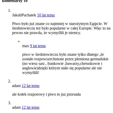
komentarzy
10
JakubPuchatek
10 lat temu
Piwo było już znane co najmniej w starożytnym Egipcie. W
średniowieczu też było popularne w całej Europie. Więc to na
pewno nie prawda, że wymyślili je niemcy.
max
9 lat temu
piwo w średniowieczu było znane tylko dlatego ,że
zostało rozpowszechnione przez plemiona germańskie
(no wiesz sasi , frankowie ,bawarzy,cheruskowie i
anglowie)dzięki którym stało się popularne ale nie
wymyślili!
adam
12 lat temu
ale kołek rozporowy i piwo to juz przesada
adam
12 lat temu