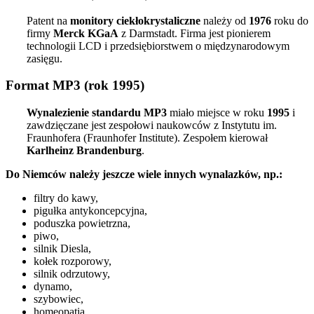
Patent na
monitory ciekłokrystaliczne
należy od
1976
roku do
firmy
Merck KGaA
z Darmstadt. Firma jest pionierem
technologii LCD i przedsiębiorstwem o międzynarodowym
zasięgu.
Format MP3 (rok 1995)
Wynalezienie standardu MP3
miało miejsce w roku
1995
i
zawdzięczane jest zespołowi naukowców z Instytutu im.
Fraunhofera (Fraunhofer Institute). Zespołem kierował
Karlheinz Brandenburg
.
Do Niemców należy jeszcze wiele innych wynalazków, np.:
filtry do kawy,
pigułka antykoncepcyjna,
poduszka powietrzna,
piwo,
silnik Diesla,
kołek rozporowy,
silnik odrzutowy,
dynamo,
szybowiec,
homeopatia.