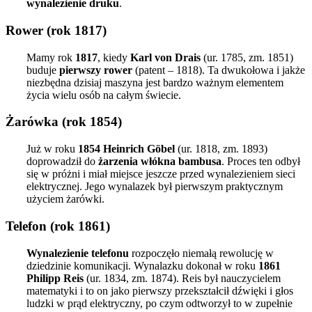
wynalezienie druku
.
Rower (rok 1817)
Mamy rok
1817
, kiedy
Karl von Drais
(ur. 1785, zm. 1851)
buduje
pierwszy rower
(patent – 1818). Ta dwukołowa i jakże
niezbędna dzisiaj maszyna jest bardzo ważnym elementem
życia wielu osób na całym świecie.
Żarówka (rok 1854)
Już w roku
1854 Heinrich Göbel
(ur. 1818, zm. 1893)
doprowadził do
żarzenia włókna bambusa
. Proces ten odbył
się w próżni i miał miejsce jeszcze przed wynalezieniem sieci
elektrycznej. Jego wynalazek był pierwszym praktycznym
użyciem żarówki.
Telefon (rok 1861)
Wynalezienie telefonu
rozpoczęło niemałą rewolucję w
dziedzinie komunikacji. Wynalazku dokonał w roku
1861
Philipp Reis
(ur. 1834, zm. 1874). Reis był nauczycielem
matematyki i to on jako pierwszy przekształcił dźwięki i głos
ludzki w prąd elektryczny, po czym odtworzył to w zupełnie