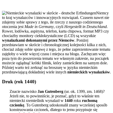
Niemcy
to kraj wynalazców i innowacyjnych rozwiązań. Czasem nawet nie
zdajemy sobie sprawy z tego, ile rzeczy z naszego codziennego
otoczenia jest
Made in Germany
, czyli
Hergestellt in Deutschland
.
Rower, lodówka, aspiryna, telefon, karta chipowa, format MP3 czy
chociażby monitory ciekłokrystaliczne (LCD) są wszystkie
wynalazkami dokonanymi przez Niemców
. Poniżej
przedstawiam w skrócie i chronologicznej kolejności kilka z nich,
chociaż zdaję sobie sprawę z tego, że pełne zaprezentowanie tematu
zajęłoby o wiele więcej czasu i miejsca na blogu. Zachęcam więc
poza tym do poszerzenia tematu we własnym zakresie, na początek
możecie oglądnąć krótki filmik, który zamieściłem na samym dole.
Później warto też zerknąć na broszurę w języku niemieckim
przedstawiającą dokładniej wiele innych
niemieckich wynalazków
.
Druk (rok 1440)
Znacie nazwisko
Jan Gutenberg
(ur. ok. 1399, zm. 1468)?
Jeżeli nie, to powinniście, je poznać, gdyż to właśnie ten
niemiecki rzemieślnik wynalazł w
1440
roku
ruchomą
czcionkę
. To Gutenberg udoskonalił znany wcześniej sposób
konstruowania czcionek, dlatego to jemu przypisuje się