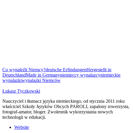
Co wynaleźli Niemcy?
deutsche Erfindungen
Hergestellt in
Deutschland
Made in Germany
niemieccy wynalazcy
niemieckie
wynalazki
wynalazki Niemców
Łukasz Tyczkowski
Nauczyciel i tłumacz języka niemieckiego, od stycznia 2011 roku
właściciel Szkoły Języków Obcych PAROLI, zapalony rowerzysta,
fotograf-amator, bloger. Zwolennik wykorzystania nowych
technologii w edukacji.
Website