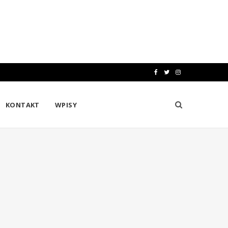
F
T
I
a
w
n
KONTAKT
WPISY
c
i
s
e
t
t
b
t
a
o
e
g
o
r
r
k
a
m