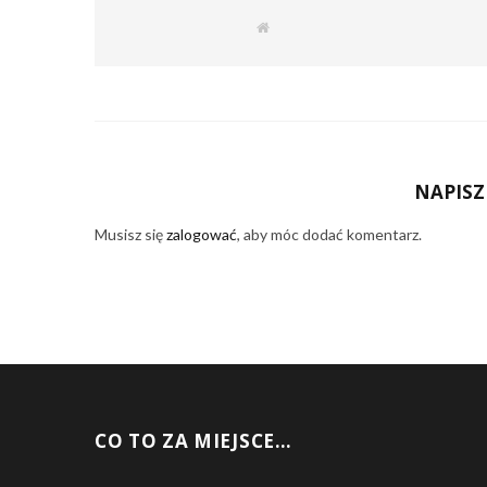
W
e
b
s
i
t
e
NAPIS
Musisz się
zalogować
, aby móc dodać komentarz.
CO TO ZA MIEJSCE…