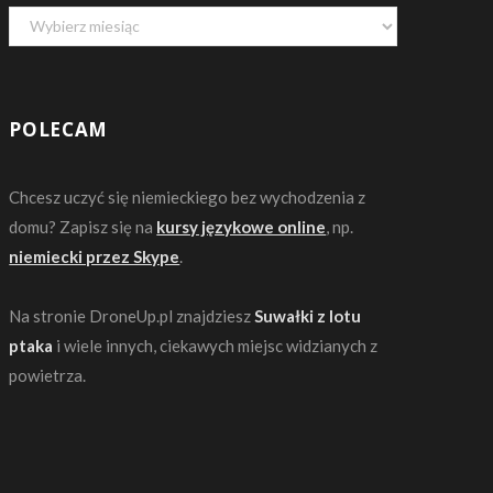
Archiwa
POLECAM
Chcesz uczyć się niemieckiego bez wychodzenia z
domu? Zapisz się na
kursy językowe online
, np.
niemiecki przez Skype
.
Na stronie DroneUp.pl znajdziesz
Suwałki z lotu
ptaka
i wiele innych, ciekawych miejsc widzianych z
powietrza.