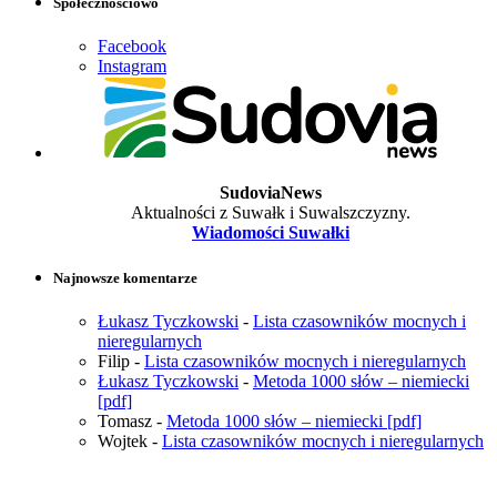
Społecznościowo
Facebook
Instagram
SudoviaNews
Aktualności z Suwałk i Suwalszczyzny.
Wiadomości Suwałki
Najnowsze komentarze
Łukasz Tyczkowski
-
Lista czasowników mocnych i
nieregularnych
Filip
-
Lista czasowników mocnych i nieregularnych
Łukasz Tyczkowski
-
Metoda 1000 słów – niemiecki
[pdf]
Tomasz
-
Metoda 1000 słów – niemiecki [pdf]
Wojtek
-
Lista czasowników mocnych i nieregularnych