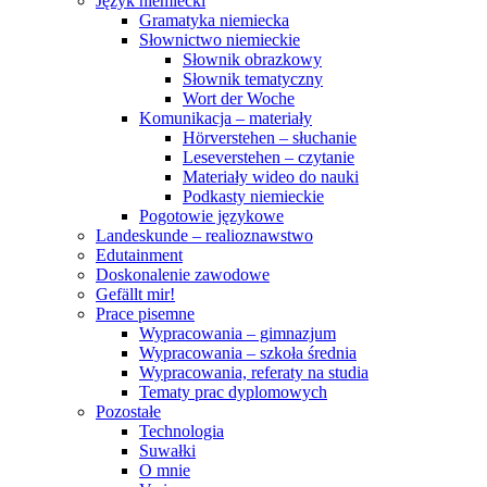
Język niemiecki
Gramatyka niemiecka
Słownictwo niemieckie
Słownik obrazkowy
Słownik tematyczny
Wort der Woche
Komunikacja – materiały
Hörverstehen – słuchanie
Leseverstehen – czytanie
Materiały wideo do nauki
Podkasty niemieckie
Pogotowie językowe
Landeskunde – realioznawstwo
Edutainment
Doskonalenie zawodowe
Gefällt mir!
Prace pisemne
Wypracowania – gimnazjum
Wypracowania – szkoła średnia
Wypracowania, referaty na studia
Tematy prac dyplomowych
Pozostałe
Technologia
Suwałki
O mnie