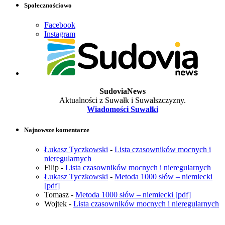
Społecznościowo
Facebook
Instagram
SudoviaNews
Aktualności z Suwałk i Suwalszczyzny.
Wiadomości Suwałki
Najnowsze komentarze
Łukasz Tyczkowski
-
Lista czasowników mocnych i
nieregularnych
Filip
-
Lista czasowników mocnych i nieregularnych
Łukasz Tyczkowski
-
Metoda 1000 słów – niemiecki
[pdf]
Tomasz
-
Metoda 1000 słów – niemiecki [pdf]
Wojtek
-
Lista czasowników mocnych i nieregularnych