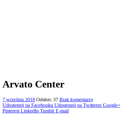
Arvato Center
7 września 2018
Odsłon: 37
Brak komentarzy
Udostępnij na Facebooku
Udostępnij na Twitterze
Google+
Pinterest
LinkedIn
Tumblr
E-mail