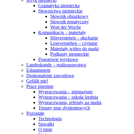
Język niemiecki
Gramatyka niemiecka
Słownictwo niemieckie
Słownik obrazkowy
Słownik tematyczny
Wort der Woche
Komunikacja – materiały
Hörverstehen – słuchanie
Leseverstehen – czytanie
Materiały wideo do nauki
Podkasty niemieckie
Pogotowie językowe
Landeskunde – realioznawstwo
Edutainment
Doskonalenie zawodowe
Gefällt mir!
Prace pisemne
Wypracowania – gimnazjum
Wypracowania – szkoła średnia
Wypracowania, referaty na studia
Tematy prac dyplomowych
Pozostałe
Technologia
Suwałki
O mnie