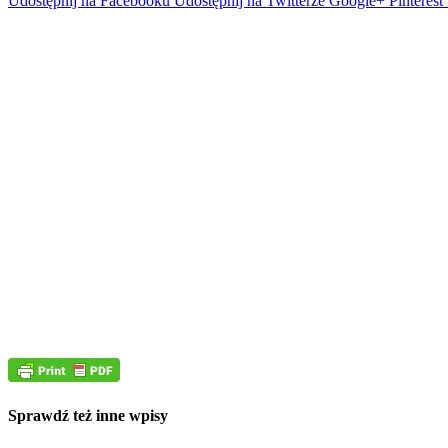
Udostępnij na Facebooku
Udostępnij na Twitterze
Google+
Pinterest
Sprawdź też inne wpisy