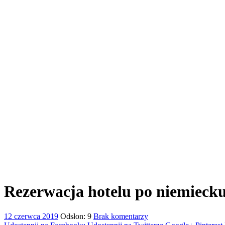
Rezerwacja hotelu po niemieck
12 czerwca 2019
Odsłon: 9
Brak komentarzy