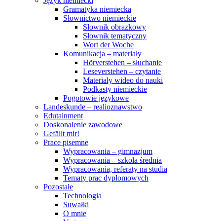
Język niemiecki
Gramatyka niemiecka
Słownictwo niemieckie
Słownik obrazkowy
Słownik tematyczny
Wort der Woche
Komunikacja – materiały
Hörverstehen – słuchanie
Leseverstehen – czytanie
Materiały wideo do nauki
Podkasty niemieckie
Pogotowie językowe
Landeskunde – realioznawstwo
Edutainment
Doskonalenie zawodowe
Gefällt mir!
Prace pisemne
Wypracowania – gimnazjum
Wypracowania – szkoła średnia
Wypracowania, referaty na studia
Tematy prac dyplomowych
Pozostałe
Technologia
Suwałki
O mnie