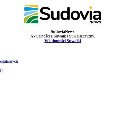
SudoviaNews
Aktualności z Suwałk i Suwalszczyzny.
Wiadomości Suwałki
regularnych
f]