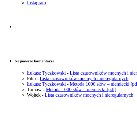
Instagram
Najnowsze komentarze
Łukasz Tyczkowski
-
Lista czasowników mocnych i nie
Filip
-
Lista czasowników mocnych i nieregularnych
Łukasz Tyczkowski
-
Metoda 1000 słów – niemiecki [pd
Tomasz
-
Metoda 1000 słów – niemiecki [pdf]
Wojtek
-
Lista czasowników mocnych i nieregularnych