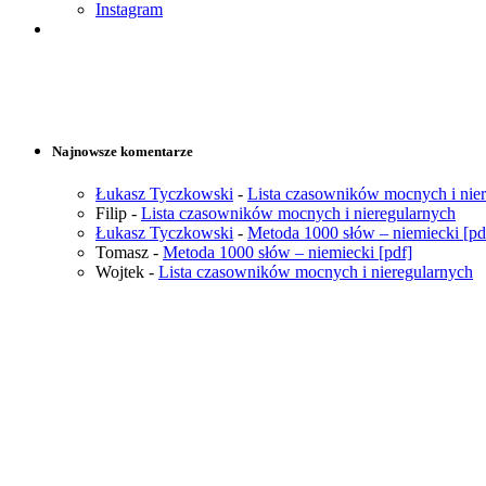
Instagram
Najnowsze komentarze
Łukasz Tyczkowski
-
Lista czasowników mocnych i nie
Filip
-
Lista czasowników mocnych i nieregularnych
Łukasz Tyczkowski
-
Metoda 1000 słów – niemiecki [pd
Tomasz
-
Metoda 1000 słów – niemiecki [pdf]
Wojtek
-
Lista czasowników mocnych i nieregularnych