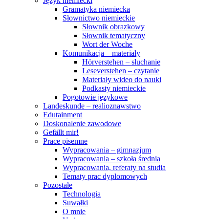
Język niemiecki
Gramatyka niemiecka
Słownictwo niemieckie
Słownik obrazkowy
Słownik tematyczny
Wort der Woche
Komunikacja – materiały
Hörverstehen – słuchanie
Leseverstehen – czytanie
Materiały wideo do nauki
Podkasty niemieckie
Pogotowie językowe
Landeskunde – realioznawstwo
Edutainment
Doskonalenie zawodowe
Gefällt mir!
Prace pisemne
Wypracowania – gimnazjum
Wypracowania – szkoła średnia
Wypracowania, referaty na studia
Tematy prac dyplomowych
Pozostałe
Technologia
Suwałki
O mnie