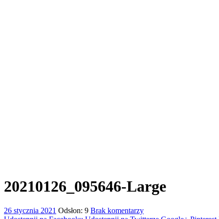
20210126_095646-Large
26 stycznia 2021
Odsłon: 9
Brak komentarzy