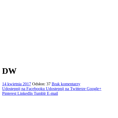
DW
14 kwietnia 2017
Odsłon: 37
Brak komentarzy
Udostępnij na Facebooku
Udostępnij na Twitterze
Google+
Pinterest
LinkedIn
Tumblr
E-mail