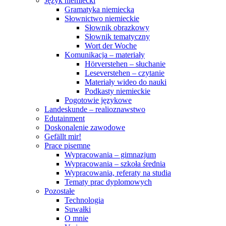
Język niemiecki
Gramatyka niemiecka
Słownictwo niemieckie
Słownik obrazkowy
Słownik tematyczny
Wort der Woche
Komunikacja – materiały
Hörverstehen – słuchanie
Leseverstehen – czytanie
Materiały wideo do nauki
Podkasty niemieckie
Pogotowie językowe
Landeskunde – realioznawstwo
Edutainment
Doskonalenie zawodowe
Gefällt mir!
Prace pisemne
Wypracowania – gimnazjum
Wypracowania – szkoła średnia
Wypracowania, referaty na studia
Tematy prac dyplomowych
Pozostałe
Technologia
Suwałki
O mnie