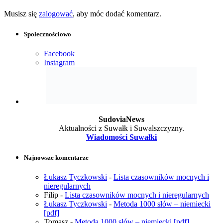
Musisz się
zalogować
, aby móc dodać komentarz.
Społecznościowo
Facebook
Instagram
SudoviaNews
Aktualności z Suwałk i Suwalszczyzny.
Wiadomości Suwałki
Najnowsze komentarze
Łukasz Tyczkowski
-
Lista czasowników mocnych i
nieregularnych
Filip
-
Lista czasowników mocnych i nieregularnych
Łukasz Tyczkowski
-
Metoda 1000 słów – niemiecki
[pdf]
Tomasz
-
Metoda 1000 słów – niemiecki [pdf]
Wojtek
-
Lista czasowników mocnych i nieregularnych