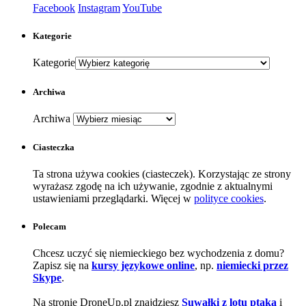
Kategorie
Archiwa
Archiwa
Ciasteczka
Ta strona używa cookies (ciasteczek). Korzystając ze strony
wyrażasz zgodę na ich używanie, zgodnie z aktualnymi
ustawieniami przeglądarki. Więcej w
polityce cookies
.
Polecam
Chcesz uczyć się niemieckiego bez wychodzenia z domu?
Zapisz się na
kursy językowe online
, np.
niemiecki przez
Skype
.
Na stronie DroneUp.pl znajdziesz
Suwałki z lotu ptaka
i
wiele innych, ciekawych miejsc widzianych z powietrza.
Blog o języku niemieckim 2010-2024 © Wszelkie prawa