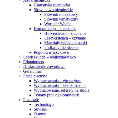
Język niemiecki
Gramatyka niemiecka
Słownictwo niemieckie
Słownik obrazkowy
Słownik tematyczny
Wort der Woche
Komunikacja – materiały
Hörverstehen – słuchanie
Leseverstehen – czytanie
Materiały wideo do nauki
Podkasty niemieckie
Pogotowie językowe
Landeskunde – realioznawstwo
Edutainment
Doskonalenie zawodowe
Gefällt mir!
Prace pisemne
Wypracowania – gimnazjum
Wypracowania – szkoła średnia
Wypracowania, referaty na studia
Tematy prac dyplomowych
Pozostałe
Technologia
Suwałki
O mnie