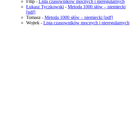
Filip
-
Lista czasowników mocnych i nieregularnych
Łukasz Tyczkowski
-
Metoda 1000 słów – niemiecki
[pdf]
Tomasz
-
Metoda 1000 słów – niemiecki [pdf]
Wojtek
-
Lista czasowników mocnych i nieregularnych