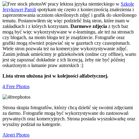
W pracy lektora języka niemieckiego w
Szkole
Językowej Paroli
spotykam się często z koniecznością znalezienia i
zaprezentowania uczniom określonych zdjęć i grafik do określonego
tematu. Postanowiłem się więc podzielić listą stron, które mam w
zakładkach i z których korzystam.
Darmowe zdjęcia
z tych baz
mogą być więc wykorzystywane w e-learningu, ale też na stronach
czy blogach, na moim blogu też je znajdziecie. Fotografie oraz
grafiki mogą również pojawiać się w gazetach czy czasopismach.
Wiele stron pozwala też na komercyjne wykorzystywanie zdjęć.
Zanim jednak umieścimy je gdziekolwiek (online czy offline), warto
jest się zapoznać dokładnie z ich licencją, żeby nie być później
oskarżonym o łamanie praw autorskich :]
Lista stron ułożona jest w kolejności alfabetycznej.
4 Free Photos
Strona skupia fotografów, którzy chcą dzielić się swoimi zdjęciami
za darmo. Fotografie mogą być wykorzystywane do zastosowań
prywatnych oraz komercyjnych. Strona posiada wyszukiwarkę oraz
wyraźny podział na kategorie.
Alegri Photos