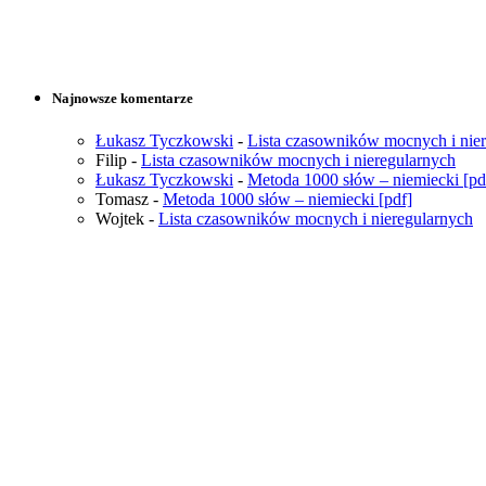
Najnowsze komentarze
Łukasz Tyczkowski
-
Lista czasowników mocnych i nie
Filip
-
Lista czasowników mocnych i nieregularnych
Łukasz Tyczkowski
-
Metoda 1000 słów – niemiecki [pd
Tomasz
-
Metoda 1000 słów – niemiecki [pdf]
Wojtek
-
Lista czasowników mocnych i nieregularnych