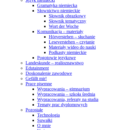
Język niemiecki
Gramatyka niemiecka
Słownictwo niemieckie
Słownik obrazkowy
Słownik tematyczny
Wort der Woche
Komunikacja – materiały
Hörverstehen – słuchanie
Leseverstehen – czytanie
Materiały wideo do nauki
Podkasty niemieckie
Pogotowie językowe
Landeskunde – realioznawstwo
Edutainment
Doskonalenie zawodowe
Gefällt mir!
Prace pisemne
Wypracowania – gimnazjum
Wypracowania – szkoła średnia
Wypracowania, referaty na studia
Tematy prac dyplomowych
Pozostałe
Technologia
Suwałki
O mnie