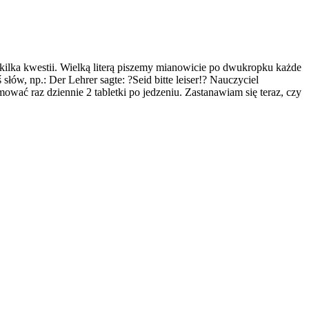
 kilka kwestii. Wielką literą piszemy mianowicie po dwukropku każde
łów, np.: Der Lehrer sagte: ?Seid bitte leiser!? Nauczyciel
wać raz dziennie 2 tabletki po jedzeniu. Zastanawiam się teraz, czy