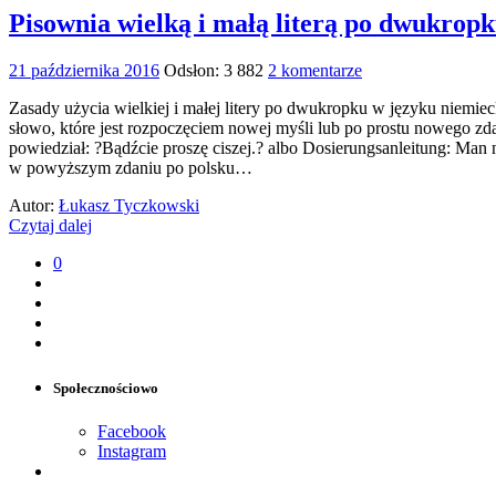
Pisownia wielką i małą literą po dwukrop
21 października 2016
Odsłon: 3 882
2 komentarze
Zasady użycia wielkiej i małej litery po dwukropku w języku niemiec
słowo, które jest rozpoczęciem nowej myśli lub po prostu nowego zdan
powiedział: ?Bądźcie proszę ciszej.? albo Dosierungsanleitung: Man 
w powyższym zdaniu po polsku…
Autor:
Łukasz Tyczkowski
Czytaj dalej
0
Społecznościowo
Facebook
Instagram