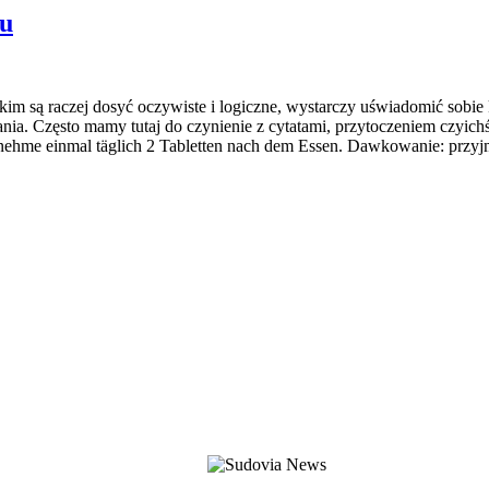
ku
kim są raczej dosyć oczywiste i logiczne, wystarczy uświadomić sobie
ia. Często mamy tutaj do czynienie z cytatami, przytoczeniem czyichś s
nehme einmal täglich 2 Tabletten nach dem Essen. Dawkowanie: przyjmo