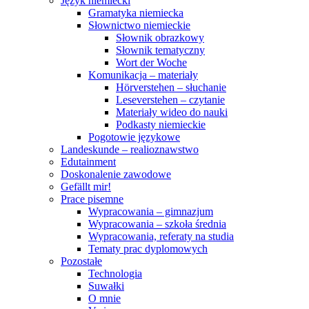
Język niemiecki
Gramatyka niemiecka
Słownictwo niemieckie
Słownik obrazkowy
Słownik tematyczny
Wort der Woche
Komunikacja – materiały
Hörverstehen – słuchanie
Leseverstehen – czytanie
Materiały wideo do nauki
Podkasty niemieckie
Pogotowie językowe
Landeskunde – realioznawstwo
Edutainment
Doskonalenie zawodowe
Gefällt mir!
Prace pisemne
Wypracowania – gimnazjum
Wypracowania – szkoła średnia
Wypracowania, referaty na studia
Tematy prac dyplomowych
Pozostałe
Technologia
Suwałki
O mnie