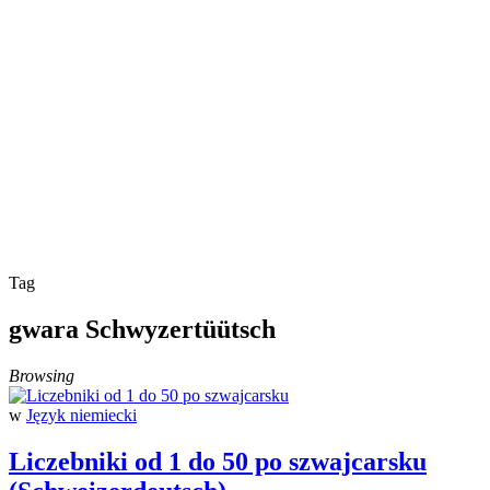
Tag
gwara Schwyzertüütsch
Browsing
w
Język niemiecki
Liczebniki od 1 do 50 po szwajcarsku