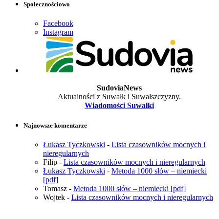
Społecznościowo
Facebook
Instagram
SudoviaNews
Aktualności z Suwałk i Suwalszczyzny.
Wiadomości Suwałki
Najnowsze komentarze
Łukasz Tyczkowski
-
Lista czasowników mocnych i
nieregularnych
Filip
-
Lista czasowników mocnych i nieregularnych
Łukasz Tyczkowski
-
Metoda 1000 słów – niemiecki
[pdf]
Tomasz
-
Metoda 1000 słów – niemiecki [pdf]
Wojtek
-
Lista czasowników mocnych i nieregularnych