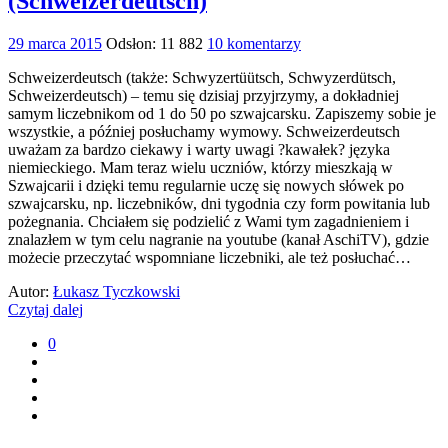
(Schweizerdeutsch)
29 marca 2015
Odsłon: 11 882
10 komentarzy
Schweizerdeutsch (także: Schwyzertüütsch, Schwyzerdütsch,
Schweizerdeutsch) – temu się dzisiaj przyjrzymy, a dokładniej
samym liczebnikom od 1 do 50 po szwajcarsku. Zapiszemy sobie je
wszystkie, a później posłuchamy wymowy. Schweizerdeutsch
uważam za bardzo ciekawy i warty uwagi ?kawałek? języka
niemieckiego. Mam teraz wielu uczniów, którzy mieszkają w
Szwajcarii i dzięki temu regularnie uczę się nowych słówek po
szwajcarsku, np. liczebników, dni tygodnia czy form powitania lub
pożegnania. Chciałem się podzielić z Wami tym zagadnieniem i
znalazłem w tym celu nagranie na youtube (kanał AschiTV), gdzie
możecie przeczytać wspomniane liczebniki, ale też posłuchać…
Autor:
Łukasz Tyczkowski
Czytaj dalej
0