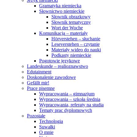
Język niemiecki
Gramatyka niemiecka
Słownictwo niemieckie
Słownik obrazkowy
Słownik tematyczny
Wort der Woche
Komunikacja – materiały
Hörverstehen – słuchanie
Leseverstehen – czytanie
Materiały wideo do nauki
Podkasty niemieckie
Pogotowie językowe
Landeskunde – realioznawstwo
Edutainment
Doskonalenie zawodowe
Gefällt mir!
Prace pisemne
Wypracowania – gimnazjum
Wypracowania – szkoła średnia
Wypracowania, referaty na studia
Tematy prac dyplomowych
Pozostałe
Technologia
Suwałki
O mnie