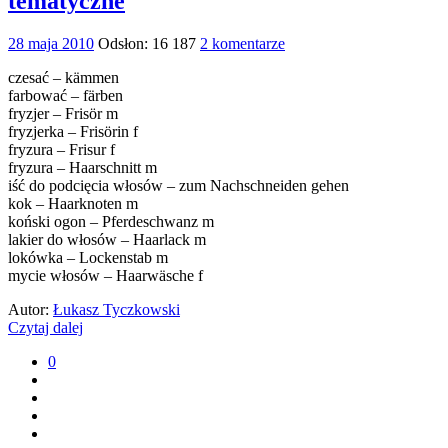
tematyczne
28 maja 2010
Odsłon: 16 187
2 komentarze
czesać – kämmen
farbować – färben
fryzjer – Frisör m
fryzjerka – Frisörin f
fryzura – Frisur f
fryzura – Haarschnitt m
iść do podcięcia włosów – zum Nachschneiden gehen
kok – Haarknoten m
koński ogon – Pferdeschwanz m
lakier do włosów – Haarlack m
lokówka – Lockenstab m
mycie włosów – Haarwäsche f
Autor:
Łukasz Tyczkowski
Czytaj dalej
0