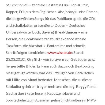
of Ceremonies
) – zentrale Gestalt in Hip-Hop-Kultur,
Rapper;
DJ
(aus dem Englischen:
disc jockey
) – eine Person,
die die gewählten Songs für das Publikum spielt, die CDs
und Schallplatten präsentiert; (Duden – Deutsches
Universalwörterbuch, Bayern)
Breakdancer
– eine
Person, die Breakdance tanzt (Breakdance ist eine
Tanzform, die Akrobatik, Pantomime und schnelle
Schrittfolgen kombiniert;
www.wissen.de
; Stand:
23.03.2010);
Graffiti
– von Sprayern auf Gebäuden usw.
hergestellte Bilder. Es kann auch dazu noch Beatboxing
hinzugefügt werden, was das Erzeugen von Geräuschen
mit Hilfe von Mund bedeutet. Menschen, die zu dieser
Subkultur gehören, tragen meistens die sog. Baggy Pants
(sachartige Skaterhosen), Kaputzenblusen und
Sportschuhe. Zum Aussehen gehört nicht selten ein MP3-