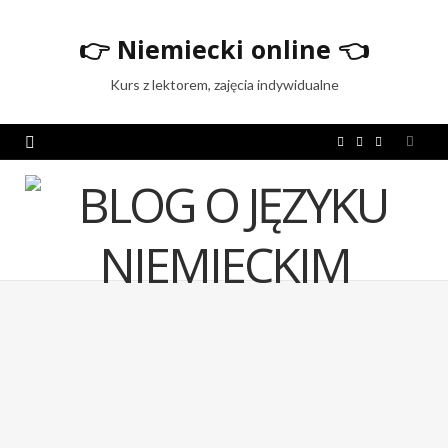
👉
Niemiecki online
👈
Kurs z lektorem, zajęcia indywidualne
F
T
I
a
w
n
c
i
s
e
t
t
b
t
a
o
e
g
o
r
r
k
a
m