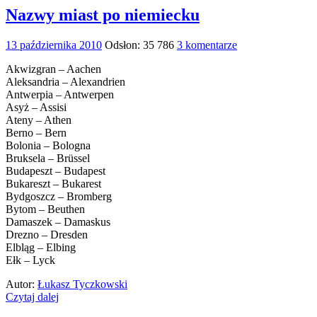
Nazwy miast po niemiecku
13 października 2010
Odsłon: 35 786
3 komentarze
Akwizgran – Aachen
Aleksandria – Alexandrien
Antwerpia – Antwerpen
Asyż – Assisi
Ateny – Athen
Berno – Bern
Bolonia – Bologna
Bruksela – Brüssel
Budapeszt – Budapest
Bukareszt – Bukarest
Bydgoszcz – Bromberg
Bytom – Beuthen
Damaszek – Damaskus
Drezno – Dresden
Elbląg – Elbing
Ełk – Lyck
Autor:
Łukasz Tyczkowski
Czytaj dalej