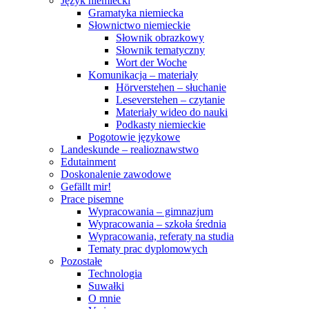
Język niemiecki
Gramatyka niemiecka
Słownictwo niemieckie
Słownik obrazkowy
Słownik tematyczny
Wort der Woche
Komunikacja – materiały
Hörverstehen – słuchanie
Leseverstehen – czytanie
Materiały wideo do nauki
Podkasty niemieckie
Pogotowie językowe
Landeskunde – realioznawstwo
Edutainment
Doskonalenie zawodowe
Gefällt mir!
Prace pisemne
Wypracowania – gimnazjum
Wypracowania – szkoła średnia
Wypracowania, referaty na studia
Tematy prac dyplomowych
Pozostałe
Technologia
Suwałki
O mnie