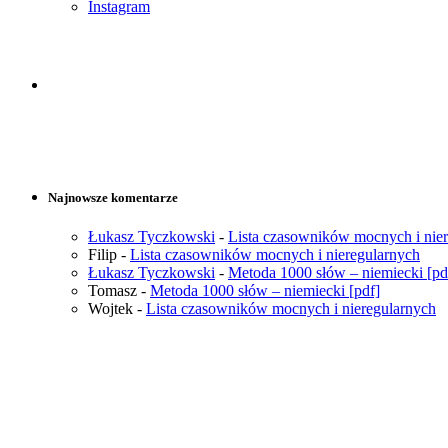
Instagram
Najnowsze komentarze
Łukasz Tyczkowski
-
Lista czasowników mocnych i nie
Filip
-
Lista czasowników mocnych i nieregularnych
Łukasz Tyczkowski
-
Metoda 1000 słów – niemiecki [pd
Tomasz
-
Metoda 1000 słów – niemiecki [pdf]
Wojtek
-
Lista czasowników mocnych i nieregularnych