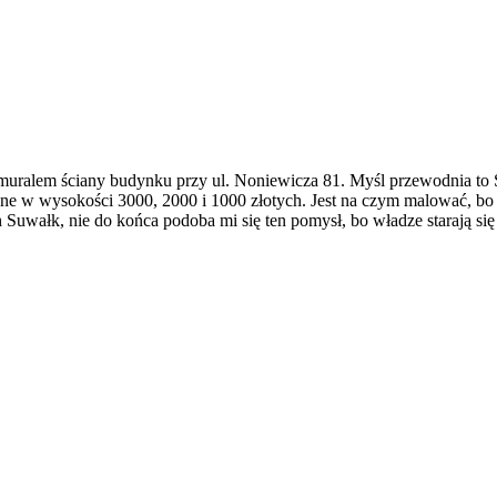
e muralem ściany budynku przy ul. Noniewicza 81. Myśl przewodnia to 
żne w wysokości 3000, 2000 i 1000 złotych. Jest na czym malować, bo 
h Suwałk, nie do końca podoba mi się ten pomysł, bo władze starają si