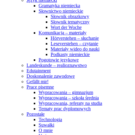
Język niemiecki
Gramatyka niemiecka
Słownictwo niemieckie
Słownik obrazkowy
Słownik tematyczny
Wort der Woche
Komunikacja – materiały
Hörverstehen – słuchanie
Leseverstehen – czytanie
Materiały wideo do nauki
Podkasty niemieckie
Pogotowie językowe
Landeskunde – realioznawstwo
Edutainment
Doskonalenie zawodowe
Gefällt mir!
Prace pisemne
Wypracowania – gimnazjum
Wypracowania – szkoła średnia
Wypracowania, referaty na studia
Tematy prac dyplomowych
Pozostałe
Technologia
Suwałki
O mnie