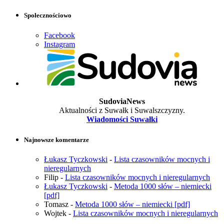
Społecznościowo
Facebook
Instagram
SudoviaNews
Aktualności z Suwałk i Suwalszczyzny.
Wiadomości Suwałki
Najnowsze komentarze
Łukasz Tyczkowski
-
Lista czasowników mocnych i
nieregularnych
Filip
-
Lista czasowników mocnych i nieregularnych
Łukasz Tyczkowski
-
Metoda 1000 słów – niemiecki
[pdf]
Tomasz
-
Metoda 1000 słów – niemiecki [pdf]
Wojtek
-
Lista czasowników mocnych i nieregularnych