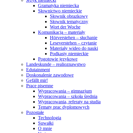
Język niemiecki
Gramatyka niemiecka
Słownictwo niemieckie
Słownik obrazkowy
Słownik tematyczny
Wort der Woche
Komunikacja – materiały
Hörverstehen – słuchanie
Leseverstehen – czytanie
Materiały wideo do nauki
Podkasty niemieckie
Pogotowie językowe
Landeskunde – realioznawstwo
Edutainment
Doskonalenie zawodowe
Gefällt mir!
Prace pisemne
Wypracowania – gimnazjum
Wypracowania – szkoła średnia
Wypracowania, referaty na studia
Tematy prac dyplomowych
Pozostałe
Technologia
Suwałki
O mnie