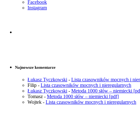
Facebook
Instagram
Najnowsze komentarze
Łukasz Tyczkowski
-
Lista czasowników mocnych i nie
Filip
-
Lista czasowników mocnych i nieregularnych
Łukasz Tyczkowski
-
Metoda 1000 słów – niemiecki [pd
Tomasz
-
Metoda 1000 słów – niemiecki [pdf]
Wojtek
-
Lista czasowników mocnych i nieregularnych