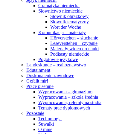
Język niemiecki
Gramatyka niemiecka
Słownictwo niemieckie
Słownik obrazkowy
Słownik tematyczny
Wort der Woche
Komunikacja – materiały
Hörverstehen – słuchanie
Leseverstehen – czytanie
Materiały wideo do nauki
Podkasty niemieckie
Pogotowie językowe
Landeskunde – realioznawstwo
Edutainment
Doskonalenie zawodowe
Gefällt mir!
Prace pisemne
Wypracowania – gimnazjum
Wypracowania – szkoła średnia
Wypracowania, referaty na studia
Tematy prac dyplomowych
Pozostałe
Technologia
Suwałki
O mnie