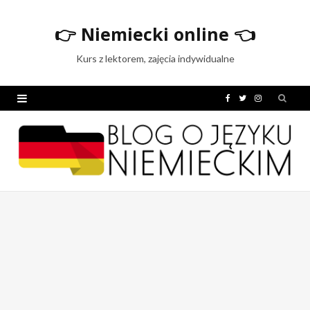
👉
Niemiecki online
👈
Kurs z lektorem, zajęcia indywidualne
F
T
I
a
w
n
c
i
s
e
t
t
b
t
a
o
e
g
o
r
r
k
a
m