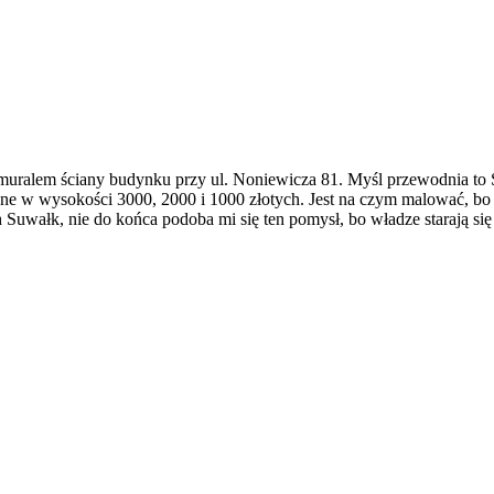
e muralem ściany budynku przy ul. Noniewicza 81. Myśl przewodnia to 
żne w wysokości 3000, 2000 i 1000 złotych. Jest na czym malować, bo 
h Suwałk, nie do końca podoba mi się ten pomysł, bo władze starają si