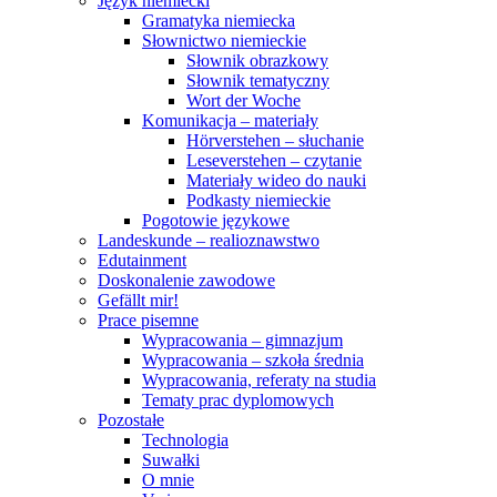
Język niemiecki
Gramatyka niemiecka
Słownictwo niemieckie
Słownik obrazkowy
Słownik tematyczny
Wort der Woche
Komunikacja – materiały
Hörverstehen – słuchanie
Leseverstehen – czytanie
Materiały wideo do nauki
Podkasty niemieckie
Pogotowie językowe
Landeskunde – realioznawstwo
Edutainment
Doskonalenie zawodowe
Gefällt mir!
Prace pisemne
Wypracowania – gimnazjum
Wypracowania – szkoła średnia
Wypracowania, referaty na studia
Tematy prac dyplomowych
Pozostałe
Technologia
Suwałki
O mnie