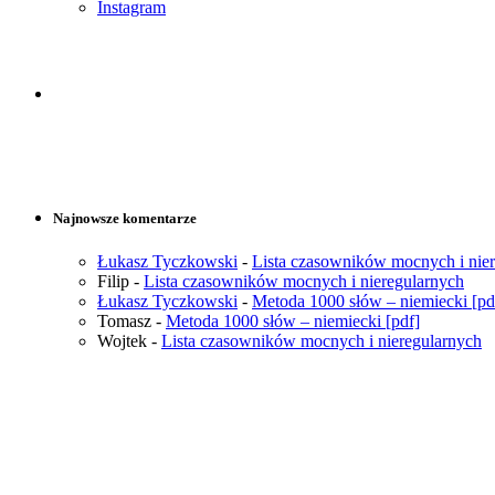
Instagram
Najnowsze komentarze
Łukasz Tyczkowski
-
Lista czasowników mocnych i nie
Filip
-
Lista czasowników mocnych i nieregularnych
Łukasz Tyczkowski
-
Metoda 1000 słów – niemiecki [pd
Tomasz
-
Metoda 1000 słów – niemiecki [pdf]
Wojtek
-
Lista czasowników mocnych i nieregularnych