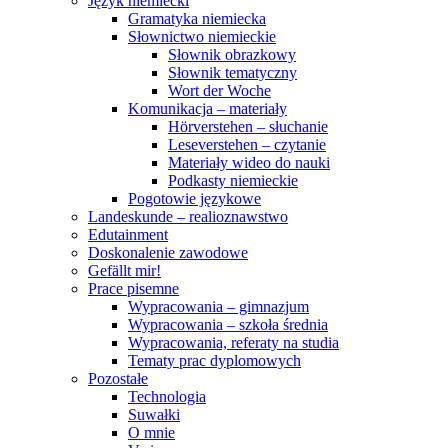
Język niemiecki
Gramatyka niemiecka
Słownictwo niemieckie
Słownik obrazkowy
Słownik tematyczny
Wort der Woche
Komunikacja – materiały
Hörverstehen – słuchanie
Leseverstehen – czytanie
Materiały wideo do nauki
Podkasty niemieckie
Pogotowie językowe
Landeskunde – realioznawstwo
Edutainment
Doskonalenie zawodowe
Gefällt mir!
Prace pisemne
Wypracowania – gimnazjum
Wypracowania – szkoła średnia
Wypracowania, referaty na studia
Tematy prac dyplomowych
Pozostałe
Technologia
Suwałki
O mnie