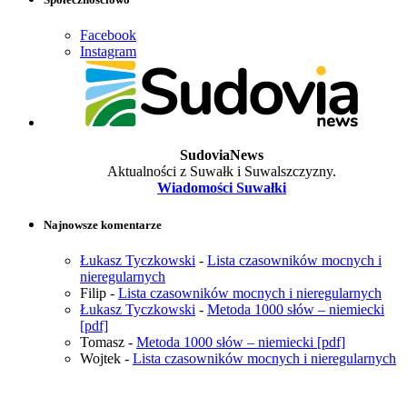
Facebook
Instagram
SudoviaNews
Aktualności z Suwałk i Suwalszczyzny.
Wiadomości Suwałki
Najnowsze komentarze
Łukasz Tyczkowski
-
Lista czasowników mocnych i
nieregularnych
Filip
-
Lista czasowników mocnych i nieregularnych
Łukasz Tyczkowski
-
Metoda 1000 słów – niemiecki
[pdf]
Tomasz
-
Metoda 1000 słów – niemiecki [pdf]
Wojtek
-
Lista czasowników mocnych i nieregularnych