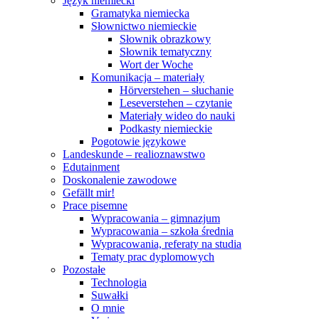
Język niemiecki
Gramatyka niemiecka
Słownictwo niemieckie
Słownik obrazkowy
Słownik tematyczny
Wort der Woche
Komunikacja – materiały
Hörverstehen – słuchanie
Leseverstehen – czytanie
Materiały wideo do nauki
Podkasty niemieckie
Pogotowie językowe
Landeskunde – realioznawstwo
Edutainment
Doskonalenie zawodowe
Gefällt mir!
Prace pisemne
Wypracowania – gimnazjum
Wypracowania – szkoła średnia
Wypracowania, referaty na studia
Tematy prac dyplomowych
Pozostałe
Technologia
Suwałki
O mnie