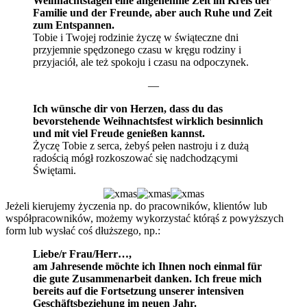
Weihnachtstagen eine angenehme Zeit im Kreis der
Familie und der Freunde, aber auch Ruhe und Zeit
zum Entspannen.
Tobie i Twojej rodzinie życzę w świąteczne dni
przyjemnie spędzonego czasu w kręgu rodziny i
przyjaciół, ale też spokoju i czasu na odpoczynek.
—
Ich wünsche dir von Herzen, dass du das
bevorstehende Weihnachtsfest wirklich besinnlich
und mit viel Freude genießen kannst.
Życzę Tobie z serca, żebyś pełen nastroju i z dużą
radością mógł rozkoszować się nadchodzącymi
Świętami.
Jeżeli kierujemy życzenia np. do pracowników, klientów lub
współpracowników, możemy wykorzystać którąś z powyższych
form lub wysłać coś dłuższego, np.:
Liebe/r Frau/Herr…,
am Jahresende möchte ich Ihnen noch einmal für
die gute Zusammenarbeit danken. Ich freue mich
bereits auf die Fortsetzung unserer intensiven
Geschäftsbeziehung im neuen Jahr.