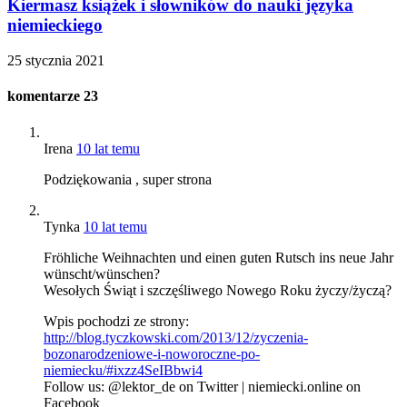
Kiermasz książek i słowników do nauki języka
niemieckiego
25 stycznia 2021
komentarze
23
Irena
10 lat temu
Podziękowania , super strona
Tynka
10 lat temu
Fröhliche Weihnachten und einen guten Rutsch ins neue Jahr
wünscht/wünschen?
Wesołych Świąt i szczęśliwego Nowego Roku życzy/życzą?
Wpis pochodzi ze strony:
http://blog.tyczkowski.com/2013/12/zyczenia-
bozonarodzeniowe-i-noworoczne-po-
niemiecku/#ixzz4SeIBbwi4
Follow us: @lektor_de on Twitter | niemiecki.online on
Facebook