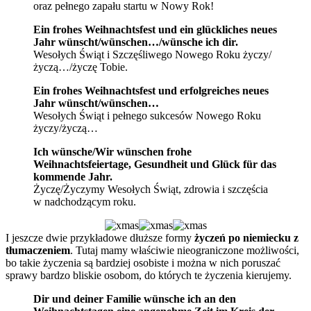
oraz pełnego zapału startu w Nowy Rok!
Ein frohes Weihnachtsfest und ein glückliches neues
Jahr wünscht/wünschen…/wünsche ich dir.
Wesołych Świąt i Szczęśliwego Nowego Roku życzy/
życzą…/życzę Tobie.
Ein frohes Weihnachtsfest und erfolgreiches neues
Jahr wünscht/wünschen…
Wesołych Świąt i pełnego sukcesów Nowego Roku
życzy/życzą…
Ich wünsche/Wir wünschen frohe
Weihnachtsfeiertage, Gesundheit und Glück für das
kommende Jahr.
Życzę/Życzymy Wesołych Świąt, zdrowia i szczęścia
w nadchodzącym roku.
I jeszcze dwie przykładowe dłuższe formy
życzeń po niemiecku z
tłumaczeniem
. Tutaj mamy właściwie nieograniczone możliwości,
bo takie życzenia są bardziej osobiste i można w nich poruszać
sprawy bardzo bliskie osobom, do których te życzenia kierujemy.
Dir und deiner Familie wünsche ich an den