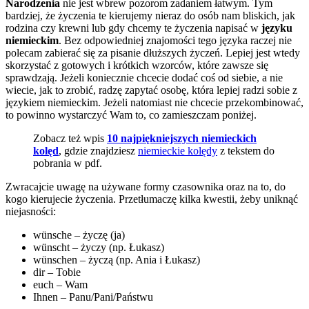
Narodzenia
nie jest wbrew pozorom zadaniem łatwym. Tym
bardziej, że życzenia te kierujemy nieraz do osób nam bliskich, jak
rodzina czy krewni lub gdy chcemy te życzenia napisać w
języku
niemieckim
. Bez odpowiedniej znajomości tego języka raczej nie
polecam zabierać się za pisanie dłuższych życzeń. Lepiej jest wtedy
skorzystać z gotowych i krótkich wzorców, które zawsze się
sprawdzają. Jeżeli koniecznie chcecie dodać coś od siebie, a nie
wiecie, jak to zrobić, radzę zapytać osobę, która lepiej radzi sobie z
językiem niemieckim. Jeżeli natomiast nie chcecie przekombinować,
to powinno wystarczyć Wam to, co zamieszczam poniżej.
Zobacz też wpis
10 najpiękniejszych niemieckich
kolęd
, gdzie znajdziesz
niemieckie kolędy
z tekstem do
pobrania w pdf.
Zwracajcie uwagę na używane formy czasownika oraz na to, do
kogo kierujecie życzenia. Przetłumaczę kilka kwestii, żeby uniknąć
niejasności:
wünsche – życzę (ja)
wünscht – życzy (np. Łukasz)
wünschen – życzą (np. Ania i Łukasz)
dir – Tobie
euch – Wam
Ihnen – Panu/Pani/Państwu