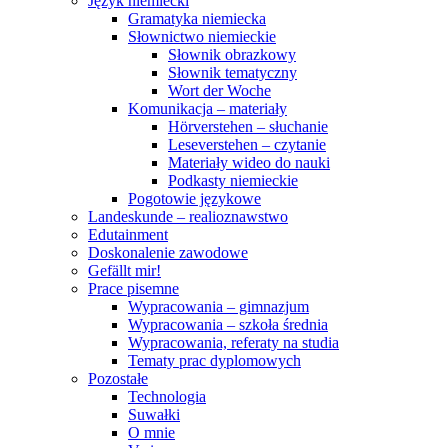
Język niemiecki
Gramatyka niemiecka
Słownictwo niemieckie
Słownik obrazkowy
Słownik tematyczny
Wort der Woche
Komunikacja – materiały
Hörverstehen – słuchanie
Leseverstehen – czytanie
Materiały wideo do nauki
Podkasty niemieckie
Pogotowie językowe
Landeskunde – realioznawstwo
Edutainment
Doskonalenie zawodowe
Gefällt mir!
Prace pisemne
Wypracowania – gimnazjum
Wypracowania – szkoła średnia
Wypracowania, referaty na studia
Tematy prac dyplomowych
Pozostałe
Technologia
Suwałki
O mnie