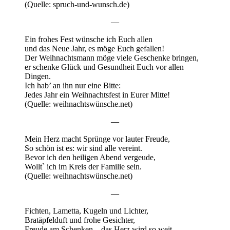
(Quelle: spruch-und-wunsch.de)
—
Ein frohes Fest wünsche ich Euch allen
und das Neue Jahr, es möge Euch gefallen!
Der Weihnachtsmann möge viele Geschenke bringen,
er schenke Glück und Gesundheit Euch vor allen
Dingen.
Ich hab’ an ihn nur eine Bitte:
Jedes Jahr ein Weihnachtsfest in Eurer Mitte!
(Quelle: weihnachtswünsche.net)
—
Mein Herz macht Sprünge vor lauter Freude,
So schön ist es: wir sind alle vereint.
Bevor ich den heiligen Abend vergeude,
Wollt` ich im Kreis der Familie sein.
(Quelle: weihnachtswünsche.net)
—
Fichten, Lametta, Kugeln und Lichter,
Bratäpfelduft und frohe Gesichter,
Freude am Schenken – das Herz wird so weit.