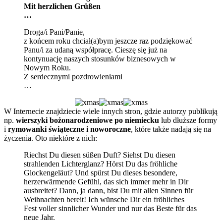
Mit herzlichen Grüßen
…
Droga/i Pani/Panie,
z końcem roku chciał(a)bym jeszcze raz podziękować
Panu/i za udaną współpracę. Cieszę się już na
kontynuację naszych stosunków biznesowych w
Nowym Roku.
Z serdecznymi pozdrowieniami
…
W Internecie znajdziecie wiele innych stron, gdzie autorzy publikują
np.
wierszyki bożonarodzeniowe po niemiecku
lub dłuższe formy
i
rymowanki świąteczne i noworoczne
, które także nadają się na
życzenia. Oto niektóre z nich:
Riechst Du diesen süßen Duft? Siehst Du diesen
strahlenden Lichterglanz? Hörst Du das fröhliche
Glockengeläut? Und spürst Du dieses besondere,
herzerwärmende Gefühl, das sich immer mehr in Dir
ausbreitet? Dann, ja dann, bist Du mit allen Sinnen für
Weihnachten bereit! Ich wünsche Dir ein fröhliches
Fest voller sinnlicher Wunder und nur das Beste für das
neue Jahr.