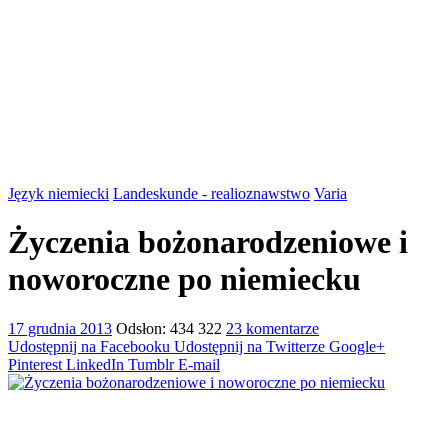
Język niemiecki
Landeskunde - realioznawstwo
Varia
Życzenia bożonarodzeniowe i
noworoczne po niemiecku
17 grudnia 2013
Odsłon: 434 322
23 komentarze
Udostępnij na Facebooku
Udostępnij na Twitterze
Google+
Pinterest
LinkedIn
Tumblr
E-mail