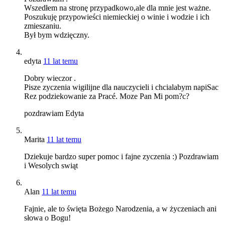
Wszedłem na stronę przypadkowo,ale dla mnie jest ważne.
Poszukuję przypowieści niemieckiej o winie i wodzie i ich
zmieszaniu.
Był bym wdzięczny.
edyta
11 lat temu
Dobry wieczor .
Pisze zyczenia wigilijne dla nauczycieli i chcialabym napiSac
Rez podziekowanie za Pracé. Moze Pan Mi pom?c?
pozdrawiam Edyta
Marita
11 lat temu
Dziekuje bardzo super pomoc i fajne zyczenia :) Pozdrawiam
i Wesolych swiąt
Alan
11 lat temu
Fajnie, ale to święta Bożego Narodzenia, a w życzeniach ani
słowa o Bogu!