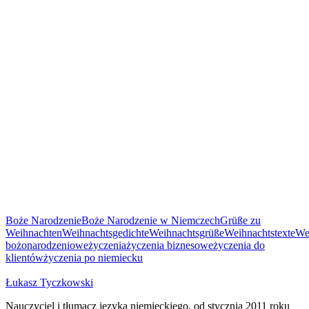
Boże Narodzenie
Boże Narodzenie w Niemczech
Grüße zu
Weihnachten
Weihnachtsgedichte
Weihnachtsgrüße
Weihnachtstexte
We
bożonarodzeniowe
życzenia
życzenia biznesowe
życzenia do
klientów
życzenia po niemiecku
Łukasz Tyczkowski
Nauczyciel i tłumacz języka niemieckiego, od stycznia 2011 roku