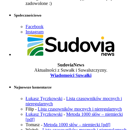
zadowolone :)
Społecznościowo
Facebook
Instagram
SudoviaNews
Aktualności z Suwałk i Suwalszczyzny.
Wiadomości Suwałki
Najnowsze komentarze
Łukasz Tyczkowski
-
Lista czasowników mocnych i
nieregularnych
Filip
-
Lista czasowników mocnych i nieregularnych
Łukasz Tyczkowski
-
Metoda 1000 słów – niemiecki
[pdf]
Tomasz
-
Metoda 1000 słów – niemiecki [pdf]
Wojtek
-
Lista czasowników mocnych i nieregularnych