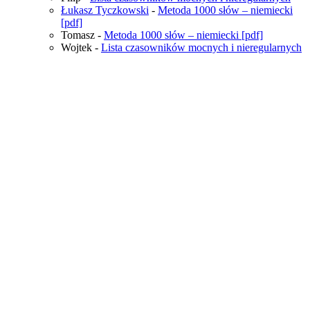
Łukasz Tyczkowski
-
Metoda 1000 słów – niemiecki
[pdf]
Tomasz
-
Metoda 1000 słów – niemiecki [pdf]
Wojtek
-
Lista czasowników mocnych i nieregularnych