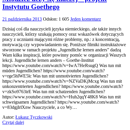
Instytutu Goethego
21 października 2013
Odsłon: 1 605
Jeden komentarz
Dzisiaj coś dla nauczycieli języka niemieckiego, ale także innych
nauczycieli, którzy szukają pomocy oraz wskazówek dotyczących
pracy z uczniami mającymi różne problemy, np.: z koncentracją,
motywacją czy wypowiadaniem się. Poniższe filmiki instruktażowe
stworzone w ramach projektu „Jugendliche lernen anders” dadzą
Wam kilka inspiracji, które powinny pomóc w organizacji Waszych
lekcji. Jugendliche lernen anders – Goethe-Institut
https://www.youtube.com/watch?v=IwA7HeRsugQ Was tun mit
müden Jugendlichen? https://www.youtube.com/watch?
v=rge5hlWE5lc Was tun mit unmotivierten Jugendlichen?
https://www.youtube.com/watch?v=NZVaDKjMcxg Was tun mit
unkonzentrierten Jugendlichen? https://www.youtube.com/watch?
v=zkSo9763irE Was tun mit schatzenden Jugendlichen?
https://www.youtube.com/watch?v=Huh2qqY48K8 Was tun mit
schweigsamen Jugendlichen? https://www.youtube.com/watch?
v=83dgjIrlXnw Nauczyciele, a co Wy…
Autor:
Łukasz Tyczkowski
Czytaj dalej