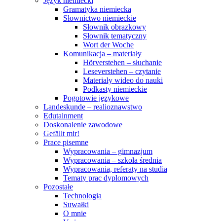
Język niemiecki
Gramatyka niemiecka
Słownictwo niemieckie
Słownik obrazkowy
Słownik tematyczny
Wort der Woche
Komunikacja – materiały
Hörverstehen – słuchanie
Leseverstehen – czytanie
Materiały wideo do nauki
Podkasty niemieckie
Pogotowie językowe
Landeskunde – realioznawstwo
Edutainment
Doskonalenie zawodowe
Gefällt mir!
Prace pisemne
Wypracowania – gimnazjum
Wypracowania – szkoła średnia
Wypracowania, referaty na studia
Tematy prac dyplomowych
Pozostałe
Technologia
Suwałki
O mnie