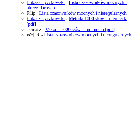
Łukasz Tyczkowski
-
Lista czasowników mocnych i
nieregularnych
Filip
-
Lista czasowników mocnych i nieregularnych
Łukasz Tyczkowski
-
Metoda 1000 słów – niemiecki
[pdf]
Tomasz
-
Metoda 1000 słów – niemiecki [pdf]
Wojtek
-
Lista czasowników mocnych i nieregularnych