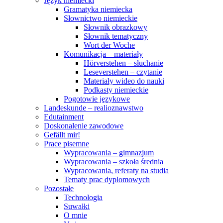
Język niemiecki
Gramatyka niemiecka
Słownictwo niemieckie
Słownik obrazkowy
Słownik tematyczny
Wort der Woche
Komunikacja – materiały
Hörverstehen – słuchanie
Leseverstehen – czytanie
Materiały wideo do nauki
Podkasty niemieckie
Pogotowie językowe
Landeskunde – realioznawstwo
Edutainment
Doskonalenie zawodowe
Gefällt mir!
Prace pisemne
Wypracowania – gimnazjum
Wypracowania – szkoła średnia
Wypracowania, referaty na studia
Tematy prac dyplomowych
Pozostałe
Technologia
Suwałki
O mnie