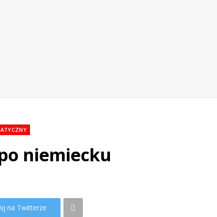
MATYCZNY
r po niemiecku
ij na Twitterze