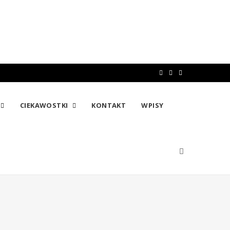
F
T
I
a
w
n
CIEKAWOSTKI
KONTAKT
WPISY
c
i
s
e
t
t
b
t
a
o
e
g
o
r
r
k
a
m