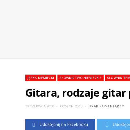
JĘZYK NIEMIECKI
SŁOWNICTWO NIEMIECKIE
SŁOWNIK TE
Gitara, rodzaje gita
13 CZERWCA 2010
ODSŁON: 2 513
BRAK KOMENTARZY
Udostępnij na Facebooku
Udostępn