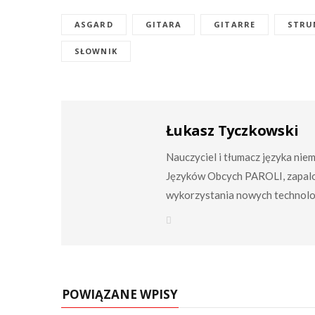
ASGARD
GITARA
GITARRE
STRU
SŁOWNIK
Łukasz Tyczkowski
Nauczyciel i tłumacz języka nie
Języków Obcych PAROLI, zapalo
wykorzystania nowych technolog
W
e
b
s
i
t
e
POWIĄZANE WPISY