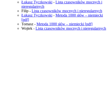
Łukasz Tyczkowski
-
Lista czasowników mocnych i
nieregularnych
Filip
-
Lista czasowników mocnych i nieregularnych
Łukasz Tyczkowski
-
Metoda 1000 słów – niemiecki
[pdf]
Tomasz
-
Metoda 1000 słów – niemiecki [pdf]
Wojtek
-
Lista czasowników mocnych i nieregularnych