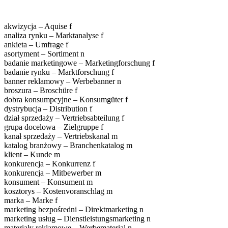
akwizycja – Aquise f
analiza rynku – Marktanalyse f
ankieta – Umfrage f
asortyment – Sortiment n
badanie marketingowe – Marketingforschung f
badanie rynku – Marktforschung f
banner reklamowy – Werbebanner n
broszura – Broschüre f
dobra konsumpcyjne – Konsumgüter f
dystrybucja – Distribution f
dział sprzedaży – Vertriebsabteilung f
grupa docelowa – Zielgruppe f
kanał sprzedaży – Vertriebskanal m
katalog branżowy – Branchenkatalog m
klient – Kunde m
konkurencja – Konkurrenz f
konkurencja – Mitbewerber m
konsument – Konsument m
kosztorys – Kostenvoranschlag m
marka – Marke f
marketing bezpośredni – Direktmarketing n
marketing usług – Dienstleistungsmarketing n
materiały reklamowe – Werbematerial n