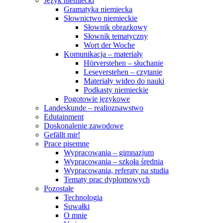
Język niemiecki
Gramatyka niemiecka
Słownictwo niemieckie
Słownik obrazkowy
Słownik tematyczny
Wort der Woche
Komunikacja – materiały
Hörverstehen – słuchanie
Leseverstehen – czytanie
Materiały wideo do nauki
Podkasty niemieckie
Pogotowie językowe
Landeskunde – realioznawstwo
Edutainment
Doskonalenie zawodowe
Gefällt mir!
Prace pisemne
Wypracowania – gimnazjum
Wypracowania – szkoła średnia
Wypracowania, referaty na studia
Tematy prac dyplomowych
Pozostałe
Technologia
Suwałki
O mnie