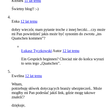
Ktosiek
11 lat temu
Świetny blog!! :-)
Enka
12 lat temu
dobry wieczór, mam pytanie troche z innej beczki…czy może
mi Pan powiedzieć jakis może być synonim do zwrotu „ins
Quatschen kommen”?
Łukasz Tyczkowski
Autor
12 lat temu
Ein Gespräch beginnen? Chociaż nie do końca wyrazi
to sens tego „Quatschen”.
Ewelina
12 lat temu
Witam,
potrzebuję słówek dotyczących branży ubezpieczeń.. Może
mogłby mi Pan podeslać jakiś link, gdzie mogę takowe
znaleźć?
dziękuje,