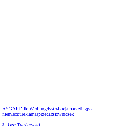
ASGARD
die Werbung
dystrybucja
marketing
po
niemiecku
reklama
sprzedaż
słowniczek
Łukasz Tyczkowski