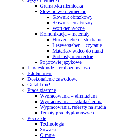
Język niemiecki
Gramatyka niemiecka
Słownictwo niemieckie
Słownik obrazkowy
Słownik tematyczny
Wort der Woche
Komunikacja – materiały
Hörverstehen – słuchanie
Leseverstehen – czytanie
Materiały wideo do nauki
Podkasty niemieckie
Pogotowie językowe
Landeskunde – realioznawstwo
Edutainment
Doskonalenie zawodowe
Gefällt mir!
Prace pisemne
Wypracowania – gimnazjum
Wypracowania – szkoła średnia
Wypracowania, referaty na studia
Tematy prac dyplomowych
Pozostałe
Technologia
Suwałki
O mnie