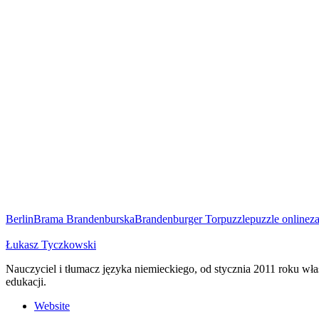
Berlin
Brama Brandenburska
Brandenburger Tor
puzzle
puzzle online
za
Łukasz Tyczkowski
Nauczyciel i tłumacz języka niemieckiego, od stycznia 2011 roku w
edukacji.
Website