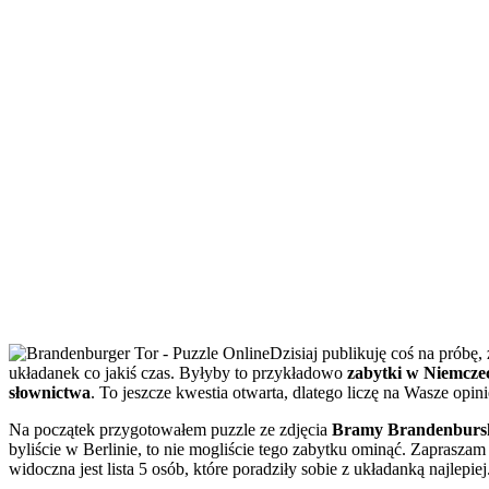
Dzisiaj publikuję coś na próbę
układanek co jakiś czas. Byłyby to przykładowo
zabytki w Niemcze
słownictwa
. To jeszcze kwestia otwarta, dlatego liczę na Wasze opin
Na początek przygotowałem puzzle ze zdjęcia
Bramy Brandenburski
byliście w Berlinie, to nie mogliście tego zabytku ominąć. Zaprasz
widoczna jest lista 5 osób, które poradziły sobie z układanką najlepiej