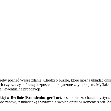
, żeby poznać Wasze zdanie. Chodzi o puzzle, które można układać on
ch
czy rzeczy, które są bezpośrednio kojarzone z tym krajem. Myślałe
ie i ewentualne propozycje.
ej w Berlinie
(
Brandenburger Tor
). Jest to bardzo charakterysty
am do zabawy z układanką i wyrażania swoich opinii w komentarzach. Za
.