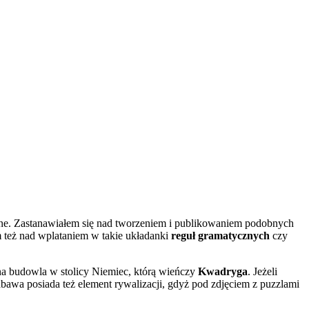
line. Zastanawiałem się nad tworzeniem i publikowaniem podobnych
m też nad wplataniem w takie układanki
reguł gramatycznych
czy
czna budowla w stolicy Niemiec, którą wieńczy
Kwadryga
. Jeżeli
bawa posiada też element rywalizacji, gdyż pod zdjęciem z puzzlami