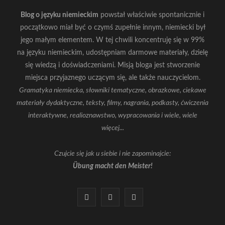
Blog o języku niemieckim
powstał właściwie spontanicznie i
początkowo miał być o czymś zupełnie innym, niemiecki był
jego małym elementem. W tej chwili koncentruję się w 99%
na języku niemieckim, udostępniam darmowe materiały, dzielę
się wiedzą i doświadczeniami. Misją bloga jest stworzenie
miejsca przyjaznego uczącym się, ale także nauczycielom.
Gramatyka niemiecka, słowniki tematyczne, obrazkowe, ciekawe
materiały dydaktyczne, teksty, filmy, nagrania, podkasty, ćwiczenia
interaktywne, realioznawstwo, wypracowania i wiele, wiele
więcej...
Czujcie się jak u siebie i nie zapominajcie:
Übung macht den Meister!
F
I
Y
a
n
o