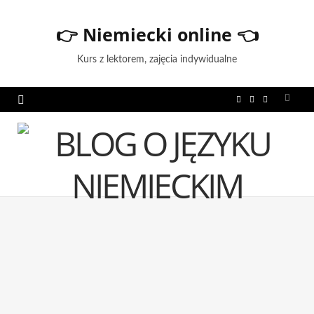
👉
Niemiecki online
👈
Kurs z lektorem, zajęcia indywidualne
F
T
I
a
w
n
c
i
s
e
t
t
b
t
a
o
e
g
o
r
r
k
a
m