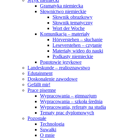
Język niemiecki
Gramatyka niemiecka
Słownictwo niemieckie
Słownik obrazkowy
Słownik tematyczny
Wort der Woche
Komunikacja – materiały
Hörverstehen – słuchanie
Leseverstehen – czytanie
Materiały wideo do nauki
Podkasty niemieckie
Pogotowie językowe
Landeskunde – realioznawstwo
Edutainment
Doskonalenie zawodowe
Gefällt mir!
Prace pisemne
Wypracowania – gimnazjum
Wypracowania – szkoła średnia
Wypracowania, referaty na studia
Tematy prac dyplomowych
Pozostałe
Technologia
Suwałki
O mnie