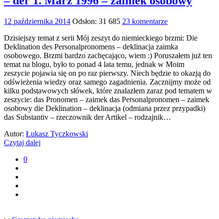
– der 1. März 1996 – zaimek osobowy
12 października 2014
Odsłon: 31 685
23 komentarze
Dzisiejszy temat z serii Mój zeszyt do niemieckiego brzmi: Die
Deklination des Personalpronomens – deklinacja zaimka
osobowego. Brzmi bardzo zachęcająco, wiem :) Poruszałem już ten
temat na blogu, było to ponad 4 lata temu, jednak w Moim
zeszycie pojawia się on po raz pierwszy. Niech będzie to okazją do
odświeżenia wiedzy oraz samego zagadnienia. Zacznijmy może od
kilku podstawowych słówek, które znalazłem zaraz pod tematem w
zeszycie: das Pronomen – zaimek das Personalpronomen – zaimek
osobowy die Deklination – deklinacja (odmiana przez przypadki)
das Substantiv – rzeczownik der Artikel – rodzajnik…
Autor:
Łukasz Tyczkowski
Czytaj dalej
0