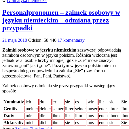
w
Gramatyka niemiecka
Personalpronomen – zaimek osobowy w
języku niemieckim – odmiana przez
przypadki
21 maja 2010
Odsłon: 58 440
17 komentarzy
Zaimki osobowe w języku niemieckim
zazwyczaj odpowiadają
zaimkom osobowym w języku polskim. Różnica widoczna jest
jednak w 3. osobie liczby mnogiej, gdzie „sie” może znaczyć
zarówno „oni” jak i „one”. Poza tym w języku polskim nie ma
bezpośredniego odpowiednika zaimka „Sie” (tzw. forma
grzecznościowa, Pan, Pani, Państwo).
Zaimek osobowy odmienia się przez przypadki w następujący
sposób:
Nominativ
ich
du
er
sie
es
wir
ihr
sie
Sie
Genitiv
meiner
deiner
seiner
ihrer
seiner
unser
euer
ihrer
Ihre
Dativ
mir
dir
ihm
ihr
ihm
uns
euch
ihnen
Ihn
Akkusativ
mich
dich
ihn
sie
es
uns
euch
sie
Sie
Autor:
Łukasz Tyczkowski