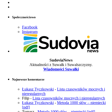
Społecznościowo
Facebook
Instagram
SudoviaNews
Aktualności z Suwałk i Suwalszczyzny.
Wiadomości Suwałki
Najnowsze komentarze
Łukasz Tyczkowski
-
Lista czasowników mocnych i
nieregularnych
Filip
-
Lista czasowników mocnych i nieregularnych
Łukasz Tyczkowski
-
Metoda 1000 słów – niemiecki
[pdf]
Tomasz
-
Metoda 1000 słów – niemiecki [pdf]