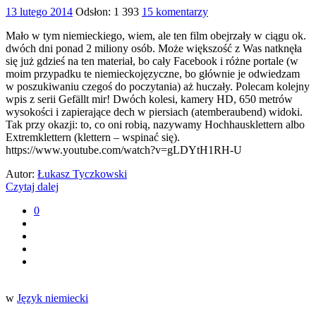
13 lutego 2014
Odsłon: 1 393
15 komentarzy
Mało w tym niemieckiego, wiem, ale ten film obejrzały w ciągu ok.
dwóch dni ponad 2 miliony osób. Może większość z Was natknęła
się już gdzieś na ten materiał, bo cały Facebook i różne portale (w
moim przypadku te niemieckojęzyczne, bo głównie je odwiedzam
w poszukiwaniu czegoś do poczytania) aż huczały. Polecam kolejny
wpis z serii Gefällt mir! Dwóch kolesi, kamery HD, 650 metrów
wysokości i zapierające dech w piersiach (atemberaubend) widoki.
Tak przy okazji: to, co oni robią, nazywamy Hochhausklettern albo
Extremklettern (klettern – wspinać się).
https://www.youtube.com/watch?v=gLDYtH1RH-U
Autor:
Łukasz Tyczkowski
Czytaj dalej
0
w
Język niemiecki