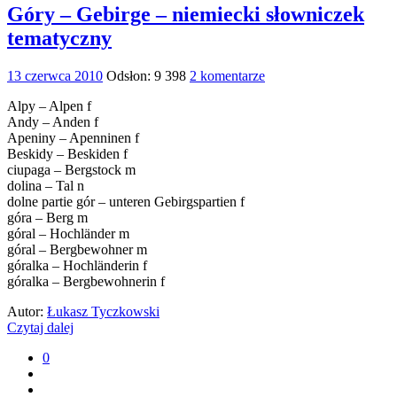
Góry – Gebirge – niemiecki słowniczek
tematyczny
13 czerwca 2010
Odsłon: 9 398
2 komentarze
Alpy – Alpen f
Andy – Anden f
Apeniny – Apenninen f
Beskidy – Beskiden f
ciupaga – Bergstock m
dolina – Tal n
dolne partie gór – unteren Gebirgspartien f
góra – Berg m
góral – Hochländer m
góral – Bergbewohner m
góralka – Hochländerin f
góralka – Bergbewohnerin f
Autor:
Łukasz Tyczkowski
Czytaj dalej
0