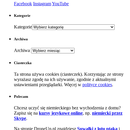
Facebook
Instagram
YouTube
Kategorie
Kategorie
Archiwa
Archiwa
Ciasteczka
Ta strona używa cookies (ciasteczek). Korzystając ze strony
wyrażasz zgodę na ich używanie, zgodnie z aktualnymi
ustawieniami przeglądarki. Więcej w
polityce cookies
.
Polecam
Chcesz uczyć się niemieckiego bez wychodzenia z domu?
Zapisz się na
kursy językowe online
, np.
niemiecki przez
Skype
.
Na stronie DroneUp.pl znajdziesz
Suwałki z lotu ptaka
i