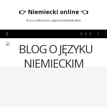
👉
Niemiecki online
👈
Kurs z lektorem, zajęcia indywidualne
F
T
I
a
w
n
c
i
s
e
t
t
b
t
a
o
e
g
o
r
r
k
a
m