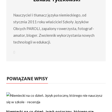
Nauczyciel i tłumacz języka niemieckiego, od
stycznia 2011 roku właściciel Szkoły Języków
Obcych PAROLI, zapalony rowerzysta, fotograf-
amator, bloger. Zwolennik wykorzystania nowych
technologii w edukacji.
W
e
b
s
i
t
e
POWIĄZANE WPISY
Niemiecki na co dzień. Język potoczny, którego nie