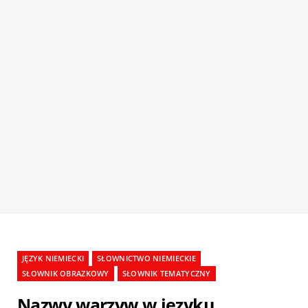
JĘZYK NIEMIECKI
SŁOWNICTWO NIEMIECKIE
SŁOWNIK OBRAZKOWY
SŁOWNIK TEMATYCZNY
Nazwy warzyw w języku