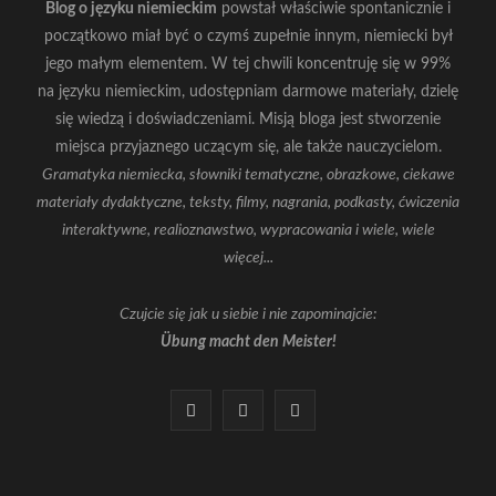
Blog o języku niemieckim
powstał właściwie spontanicznie i
początkowo miał być o czymś zupełnie innym, niemiecki był
jego małym elementem. W tej chwili koncentruję się w 99%
na języku niemieckim, udostępniam darmowe materiały, dzielę
się wiedzą i doświadczeniami. Misją bloga jest stworzenie
miejsca przyjaznego uczącym się, ale także nauczycielom.
Gramatyka niemiecka, słowniki tematyczne, obrazkowe, ciekawe
materiały dydaktyczne, teksty, filmy, nagrania, podkasty, ćwiczenia
interaktywne, realioznawstwo, wypracowania i wiele, wiele
więcej...
Czujcie się jak u siebie i nie zapominajcie:
Übung macht den Meister!
F
I
Y
a
n
o
c
s
u