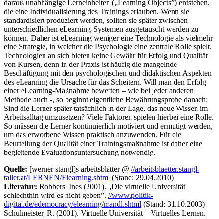
daraus unabhängige Lerneinheiten („Learning Objects”) entstehen,
die eine Individualisierung des Trainings erlauben. Wenn sie
standardisiert produziert werden, sollten sie später zwischen
unterschiedlichen eLearning-Systemen ausgetauscht werden zu
können. Daher ist eLearning weniger eine Technologie als vielmehr
eine Strategie, in welcher die Psychologie eine zentrale Rolle spielt.
Technologien an sich bieten keine Gewähr für Erfolg und Qualität
von Kursen, denn in der Praxis ist häufig die mangelnde
Beschäftigung mit den psychologischen und didaktischen Aspekten
des eLearning die Ursache für das Scheitern. Will man den Erfolg
einer eLearning-Maßnahme bewerten – wie bei jeder anderen
Methode auch -, so beginnt eigentliche Bewährungsprobe danach:
Sind die Lerner später tatsächlich in der Lage, das neue Wissen im
Arbeitsalltag umzusetzen? Viele Faktoren spielen hierbei eine Rolle.
So müssen die Lerner kontinuierlich motiviert und ermutigt werden,
um das erworbene Wissen praktisch anzuwenden. Für die
Beurteilung der Qualität einer Trainingsmaßnahme ist daher eine
begleitende Evaluationsuntersuchung notwendig.
Quelle:
[werner stangl]s arbeitsblätter @
//arbeitsblaetter.stangl-
taller.at/LERNEN/Elearning.shtml
(Stand: 29.04.2010)
Literatur:
Robbers, Ines (2001). „Die virtuelle Universität
schlechthin wird es nicht geben”.
//www.politik-
digital.de/edemocracy/elearning/mandl.shtml
(Stand: 31.10.2003)
Schulmeister, R. (2001). Virtuelle Universität – Virtuelles Lernen.